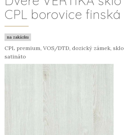
Dveře VERTIKA sklo
CPL borovice finská
na zakázku
CPL premium, VOS/DTD, dozický zámek, sklo
satináto