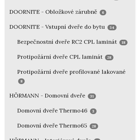
DOORNITE - Obložkové zárubně
6
DOORNITE - Vstupní dveře do bytu
54
Bezpečnostní dveře RC2 CPL laminát
18
Protipožární dveře CPL laminát
28
Protipožární dveře profilované lakované
8
HÖRMANN - Domovní dveře
31
Domovní dveře Thermo46
3
Domovní dveře Thermo65
28