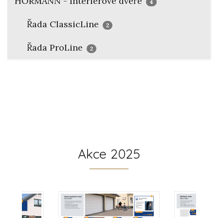
HÖRMANN - Interiérové dveře
4
Řada ClassicLine
2
Řada ProLine
2
Akce 2025