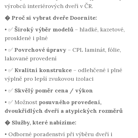
výrobců interiérových dveří v ČR.
� Proč si vybrat dveře Doornite:
•
✅
Široký výběr modelů
– hladké, kazetové,
prosklené i plné
•
✅
Povrchové úpravy
– CPL laminát, fólie,
lakované provedení
•
✅
Kvalitní konstrukce
– odlehčené i plné
výplně pro lepší zvukovou izolaci
•
✅
Skvělý poměr cena / výkon
•
✅ Možnost
posuvného provedení,
dvoukřídlých dveří a atypických rozměrů
�️ Služby, které nabízíme:
•
Odborné poradenství při výběru dveří i