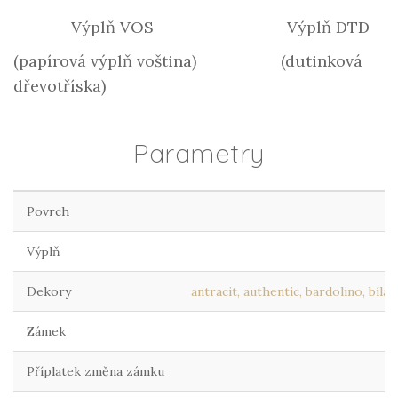
Výplň VOS Výplň DTD
(papírová výplň voština) (dutinková
dřevotříska)
Parametry
Povrch
Výplň
Dekory
antracit, authentic, bardolino, bílá
Zámek
Příplatek změna zámku