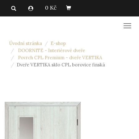
0 Kč
Men
Úvodní stránka
E-shop
DOORNITE - Interiérové dveře
Povrch CPL Premium - dveře VERTIKA
Dveře VERTIKA sklo CPL borovice finská