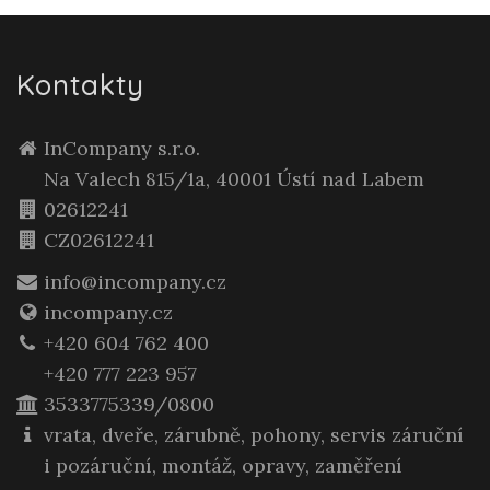
Kontakty
InCompany s.r.o.
Na Valech 815/1a, 40001 Ústí nad Labem
02612241
CZ02612241
info@incompany.cz
incompany.cz
+420 604 762 400
+420 777 223 957
3533775339/0800
vrata, dveře, zárubně, pohony, servis záruční
i pozáruční, montáž, opravy, zaměření