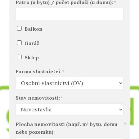
Patro (u bytu) / počet podlaží (u domu):
*
Balkon
Garáž
Sklep
Forma vlastnictví:
*
Stav nemovitosti:
*
Plocha nemovitosti (např. m² bytu, domu
*
nebo pozemku):