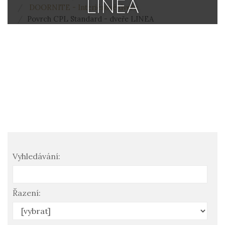
LINEA
DOORNITE - Interiérové dveře
Povrch CPL Standard - dveře LINEA
Vyhledávání:
Řazení: