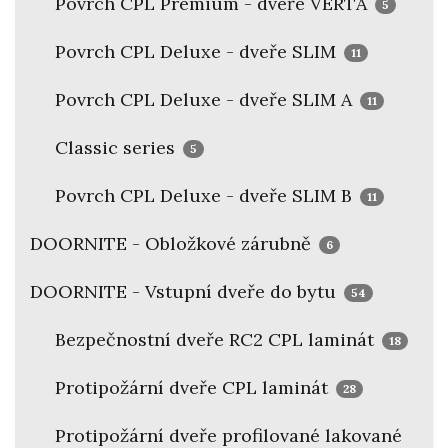
Povrch CPL Premium - dveře VERTA
5
Povrch CPL Deluxe - dveře SLIM
11
Povrch CPL Deluxe - dveře SLIM A
11
Classic series
5
Povrch CPL Deluxe - dveře SLIM B
11
DOORNITE - Obložkové zárubně
6
DOORNITE - Vstupní dveře do bytu
54
Bezpečnostní dveře RC2 CPL laminát
18
Protipožární dveře CPL laminát
28
Protipožární dveře profilované lakované