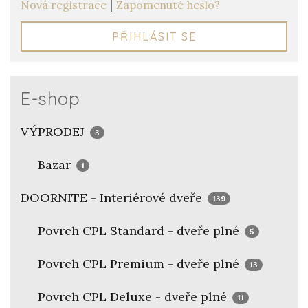
|
Nová registrace
Zapomenuté heslo?
PŘIHLÁSIT SE
E-shop
VÝPRODEJ
3
Bazar
1
DOORNITE - Interiérové dveře
139
Povrch CPL Standard - dveře plné
5
Povrch CPL Premium - dveře plné
13
Povrch CPL Deluxe - dveře plné
11