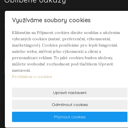
Realitní makléř Gepard Renata Polívková
Využíváme soubory cookies
Seifertová
Kliknutím na Přijmout cookies dáváte souhlas s uložením
vybraných cookies (nutné, preferenční, výkonnostní,
Sociální sítě
marketingové). Cookies používáme pro lepší fungování
našeho webu, měření jeho výkonnosti a cílení a
personalizaci reklam. To jaké cookies budou uloženy,
můžete svobodně rozhodnout pod tlačítkem Upravit
nastavení.
Prohlášení o cookies.
Upravit nastavení
Odmítnout cookies
© 2026
InCompany s.r.o.
– DVEŘE a VRATA -
Přijmout cookies
prodej, montáž a servis
|
Mapa webu