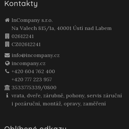
Kontakty
InCompany s.r.o.
Na Valech 815/1a, 40001 Ústí nad Labem
02612241
CZ02612241
info@incompany.cz
incompany.cz
+420 604 762 400
+420 777 223 957
3533775339/0800
vrata, dveře, zárubně, pohony, servis záruční
i pozáruční, montáž, opravy, zaměření
Oblíbené odkazy