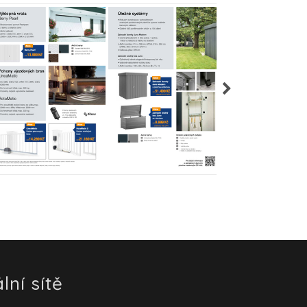
lní sítě