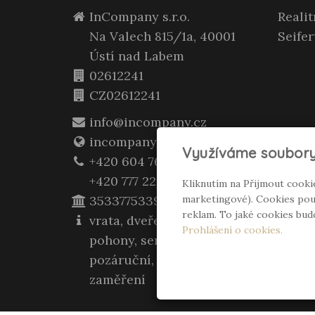
InCompany s.r.o.
Reali
Na Valech 815/1a, 40001
Seifer
Ústí nad Labem
02612241
CZ02612241
info@incompany.cz
incompany.cz
Využíváme soubory
+420 604 762 400
+420 777 223 957
Kliknutím na Přijmout cooki
3533775339/0800
marketingové). Cookies použ
reklam. To jaké cookies bu
vrata, dveře, zárubně,
Prohlášení o cookies.
pohony, servis záruční i
pozáruční, montáž, opravy,
zaměření