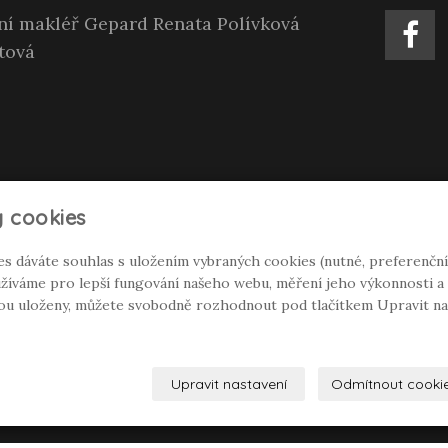
tní makléř Gepard Renata Polívková
tová
 cookies
es dáváte souhlas s uložením vybraných cookies (nutné, preferenční
íváme pro lepší fungování našeho webu, měření jeho výkonnosti a c
dou uloženy, můžete svobodně rozhodnout pod tlačítkem Upravit na
Upravit nastavení
Odmítnout cooki