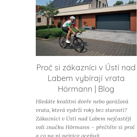
Proč si zákazníci v Ústí nad
Labem vybírají vrata
Hörmann
|
Blog
Hledáte kvalitní dveře nebo garážová
vrata, která vydrží roky bez starostí?
Zákazníci v Ústí nad Labem nejčastěji
volí značku Hörmann – přečtěte si proč
a co na ní nejvíce oceňují.