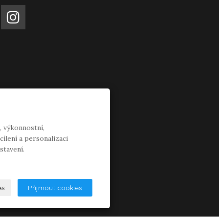
, výkonnostní,
ílení a personalizaci
stavení.
es
Přijmout cookies