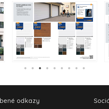
íbené odkazy
Sociá