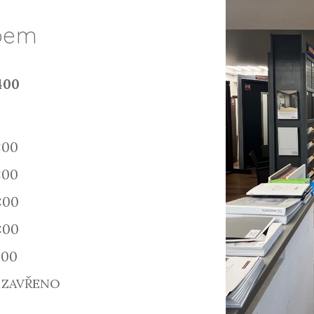
abem
 400
a
:00
:00
:00
:00
:00
- ZAVŘENO