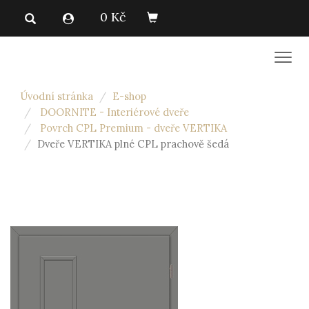
0 Kč
Men
Úvodní stránka
E-shop
DOORNITE - Interiérové dveře
Povrch CPL Premium - dveře VERTIKA
Dveře VERTIKA plné CPL prachově šedá