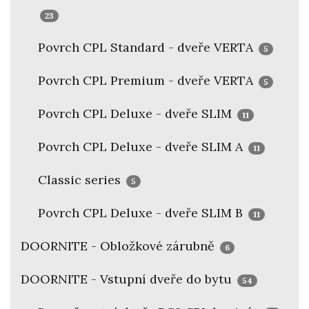
23
Povrch CPL Standard - dveře VERTA
5
Povrch CPL Premium - dveře VERTA
5
Povrch CPL Deluxe - dveře SLIM
11
Povrch CPL Deluxe - dveře SLIM A
11
Classic series
5
Povrch CPL Deluxe - dveře SLIM B
11
DOORNITE - Obložkové zárubně
6
DOORNITE - Vstupní dveře do bytu
54