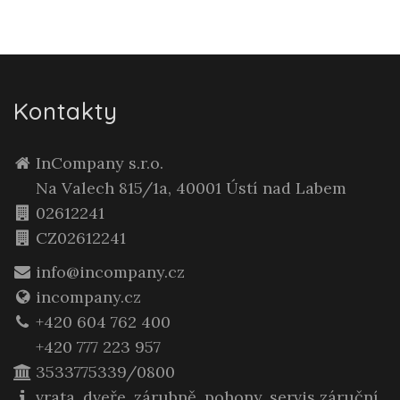
Kontakty
InCompany s.r.o.
Na Valech 815/1a, 40001 Ústí nad Labem
02612241
CZ02612241
info@incompany.cz
incompany.cz
+420 604 762 400
+420 777 223 957
3533775339/0800
vrata, dveře, zárubně, pohony, servis záruční