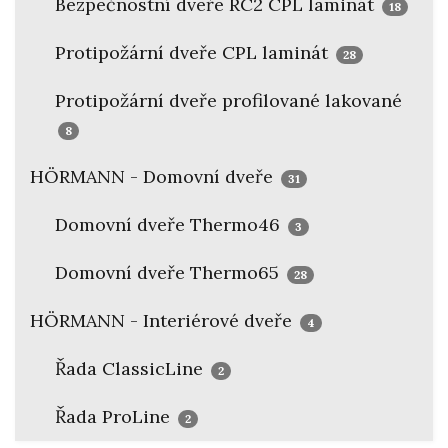
Bezpečnostní dveře RC2 CPL laminát
18
Protipožární dveře CPL laminát
28
Protipožární dveře profilované lakované
8
HÖRMANN - Domovní dveře
31
Domovní dveře Thermo46
3
Domovní dveře Thermo65
28
HÖRMANN - Interiérové dveře
4
Řada ClassicLine
2
Řada ProLine
2