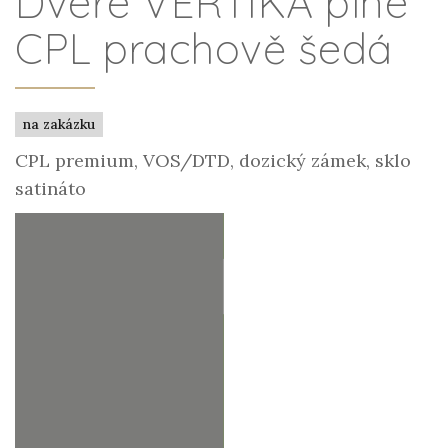
Dveře VERTIKA plné
CPL prachově šedá
na zakázku
CPL premium, VOS/DTD, dozický zámek, sklo
satináto