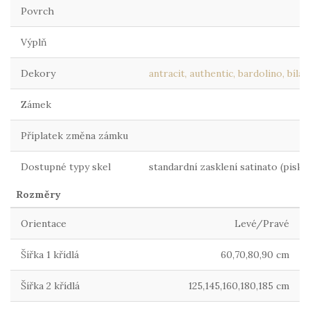
Povrch
Výplň
Dekory
antracit, authentic, bardolino, bílá
Zámek
Příplatek změna zámku
Dostupné typy skel
standardní zasklení satinato (pisk
Rozměry
Orientace
Levé/Pravé
Šířka 1 křídlá
60,70,80,90 cm
Šířka 2 křídlá
125,145,160,180,185 cm