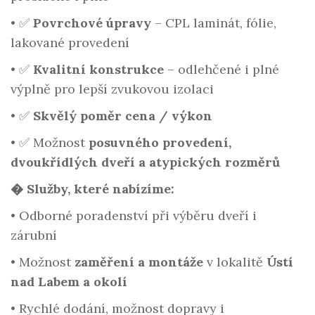
•
✅
Povrchové úpravy
– CPL laminát, fólie,
lakované provedení
•
✅
Kvalitní konstrukce
– odlehčené i plné
výplně pro lepší zvukovou izolaci
•
✅
Skvělý poměr cena / výkon
•
✅ Možnost
posuvného provedení,
dvoukřídlých dveří a atypických rozměrů
�️ Služby, které nabízíme:
•
Odborné poradenství při výběru dveří i
zárubní
•
Možnost
zaměření a montáže
v lokalitě
Ústí
nad Labem a okolí
•
Rychlé dodání, možnost dopravy i