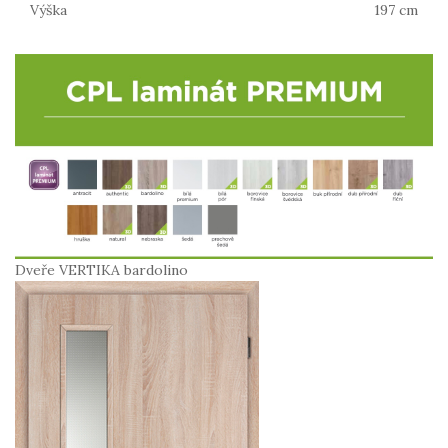
Výška
197 cm
Dveře VERTIKA bardolino