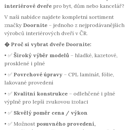
interiérové dveře
pro byt, dům nebo kancelář?
V naší nabídce najdete kompletní sortiment
značky
Doornite
– jednoho z nejprodávanějších
výrobců interiérových dveří v ČR.
� Proč si vybrat dveře Doornite:
•
✅
Široký výběr modelů
– hladké, kazetové,
prosklené i plné
•
✅
Povrchové úpravy
– CPL laminát, fólie,
lakované provedení
•
✅
Kvalitní konstrukce
– odlehčené i plné
výplně pro lepší zvukovou izolaci
•
✅
Skvělý poměr cena / výkon
•
✅ Možnost
posuvného provedení,