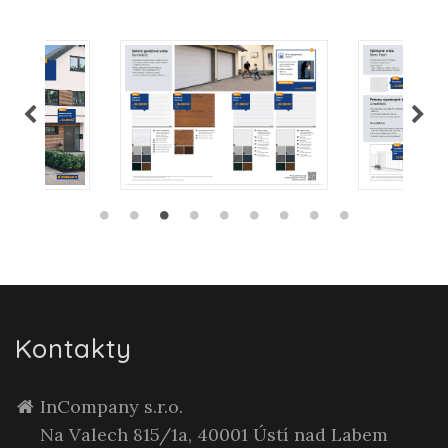
Kontakty
InCompany s.r.o.
Na Valech 815/1a, 40001 Ústí nad Labem