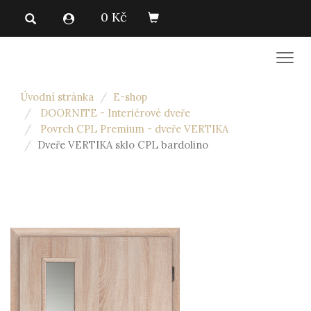
0 Kč
Men
Úvodní stránka
E-shop
DOORNITE - Interiérové dveře
Povrch CPL Premium - dveře VERTIKA
Dveře VERTIKA sklo CPL bardolino