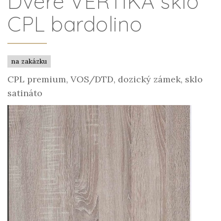
Dveře VERTIKA sklo
CPL bardolino
na zakázku
CPL premium, VOS/DTD, dozický zámek, sklo
satináto