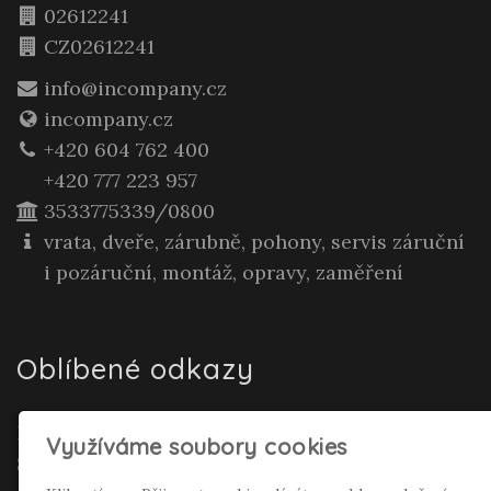
02612241
CZ02612241
info@incompany.cz
incompany.cz
+420 604 762 400
+420 777 223 957
3533775339/0800
vrata, dveře, zárubně, pohony, servis záruční
i pozáruční, montáž, opravy, zaměření
Oblíbené odkazy
Realitní makléř Gepard Renata Polívková
Využíváme soubory cookies
Seifertová