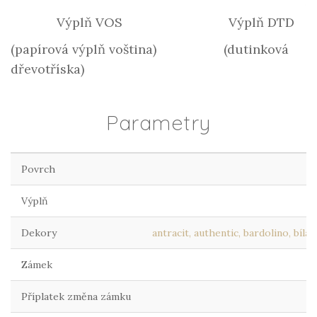
Výplň VOS Výplň DTD
(papírová výplň voština) (dutinková
dřevotříska)
Parametry
Povrch
Výplň
Dekory
antracit, authentic, bardolino, bílá
Zámek
Příplatek změna zámku