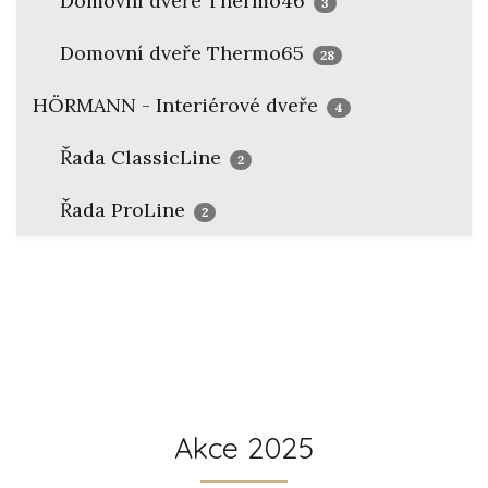
Domovní dveře Thermo46
3
Domovní dveře Thermo65
28
HÖRMANN - Interiérové dveře
4
Řada ClassicLine
2
Řada ProLine
2
Akce 2025