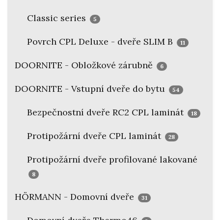
Classic series
5
Povrch CPL Deluxe - dveře SLIM B
11
DOORNITE - Obložkové zárubně
6
DOORNITE - Vstupní dveře do bytu
54
Bezpečnostní dveře RC2 CPL laminát
18
Protipožární dveře CPL laminát
28
Protipožární dveře profilované lakované
8
HÖRMANN - Domovní dveře
31