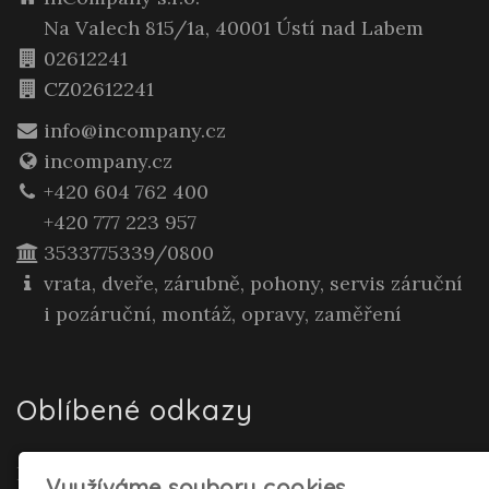
Na Valech 815/1a, 40001 Ústí nad Labem
02612241
CZ02612241
info@incompany.cz
incompany.cz
+420 604 762 400
+420 777 223 957
3533775339/0800
vrata, dveře, zárubně, pohony, servis záruční
i pozáruční, montáž, opravy, zaměření
Oblíbené odkazy
Realitní makléř Gepard Renata Polívková
Využíváme soubory cookies