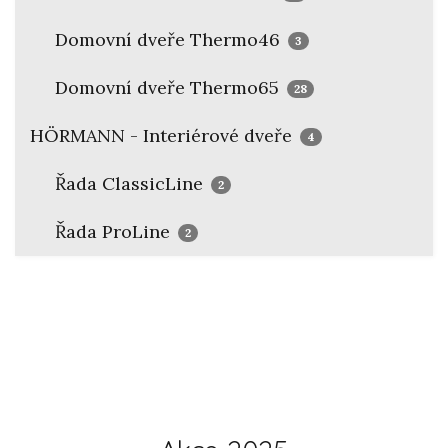
Domovní dveře Thermo46
3
Domovní dveře Thermo65
28
HÖRMANN - Interiérové dveře
4
Řada ClassicLine
2
Řada ProLine
2