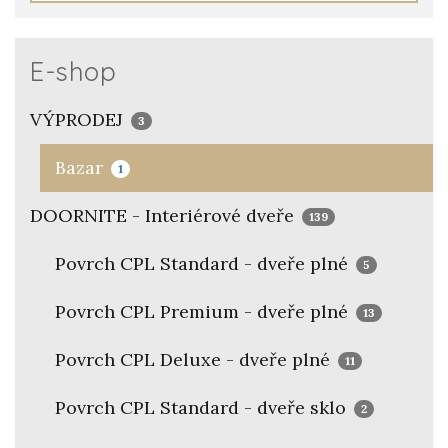
E-shop
VÝPRODEJ
3
Bazar
1
DOORNITE - Interiérové dveře
139
Povrch CPL Standard - dveře plné
5
Povrch CPL Premium - dveře plné
13
Povrch CPL Deluxe - dveře plné
11
Povrch CPL Standard - dveře sklo
2