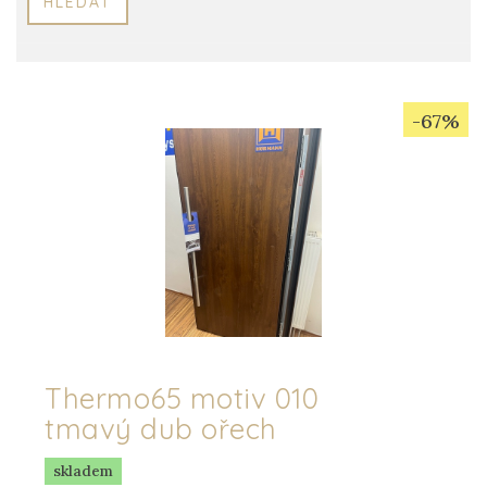
HLEDAT
-67%
Thermo65 motiv 010
tmavý dub ořech
skladem