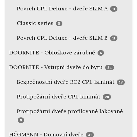
Povrch CPL Deluxe - dveře SLIM A
11
Classic series
5
Povrch CPL Deluxe - dveře SLIM B
11
DOORNITE - Obložkové zárubně
6
DOORNITE - Vstupní dveře do bytu
54
Bezpečnostní dveře RC2 CPL laminát
18
Protipožární dveře CPL laminát
28
Protipožární dveře profilované lakované
8
HÖRMANN - Domovní dveře
31