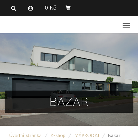
0 Kč
Men
BAZAR
Úvodní stránka
E-shop
VÝPRODEJ
Bazar