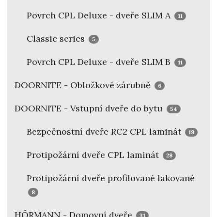
Povrch CPL Deluxe - dveře SLIM A
11
Classic series
5
Povrch CPL Deluxe - dveře SLIM B
11
DOORNITE - Obložkové zárubně
6
DOORNITE - Vstupní dveře do bytu
54
Bezpečnostní dveře RC2 CPL laminát
18
Protipožární dveře CPL laminát
28
Protipožární dveře profilované lakované
8
HÖRMANN - Domovní dveře
31