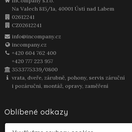
InCompany s.r.o.
Na Valech 815/1a, 40001 Ústí nad Labem
02612241
CZ02612241
info@incompany.cz
incompany.cz
+420 604 762 400
+420 777 223 957
3533775339/0800
vrata, dveře, zárubně, pohony, servis záruční
i pozáruční, montáž, opravy, zaměření
Oblíbené odkazy
Realitní makléř Gepard Renata Polívková