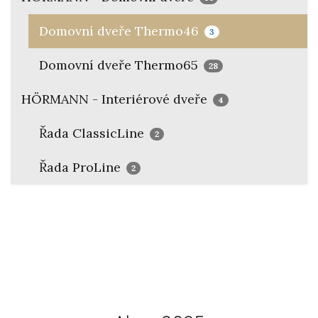
Domovní dveře Thermo46
3
Domovní dveře Thermo65
28
HÖRMANN - Interiérové dveře
4
Řada ClassicLine
2
Řada ProLine
2