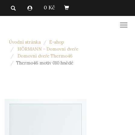
0 Kč
Men
Úvodní stránka
E-shop
HÖRMANN - Domovní dveře
Domovní dveře Thermo46
Thermo46 motiv 010 hnědé