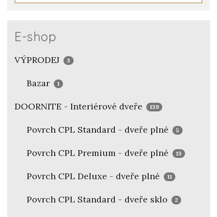
E-shop
VÝPRODEJ
3
Bazar
1
DOORNITE - Interiérové dveře
139
Povrch CPL Standard - dveře plné
5
Povrch CPL Premium - dveře plné
13
Povrch CPL Deluxe - dveře plné
11
Povrch CPL Standard - dveře sklo
2