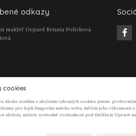
íbené odkazy
Sociá
tní makléř Gepard Renata Polívková
tová
 cookies
es dáváte souhlas s uložením vybraných cookies (nutné, preferenční
íváme pro lepší fungování našeho webu, měření jeho výkonnosti a c
dou uloženy, můžete svobodně rozhodnout pod tlačítkem Upravit na