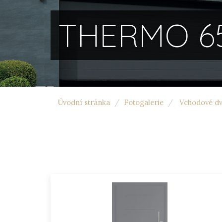
THERMO 65
Úvodní stránka
Fotogalerie
Vchodové dv