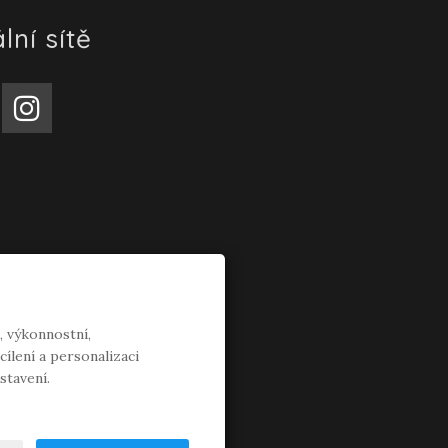
lní sítě
, výkonnostní,
ílení a personalizaci
stavení.