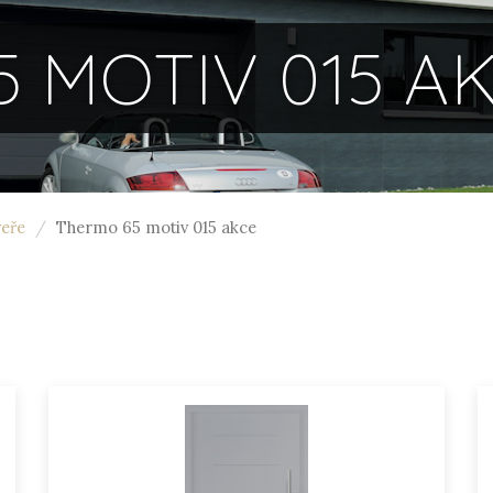
 MOTIV 015 A
eře
Thermo 65 motiv 015 akce