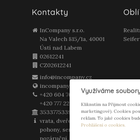
Kontakty
Obl
InCompany s.r.o.
Reali
Na Valech 815/1a, 40001
Seifer
Ústí nad Labem
02612241
CZ02612241
info@incompany.cz
incompany.cz
Využíváme soubory
+420 604 762 400
+420 777 223 957
Kliknutím na Přijmout cooki
3533775339/0800
marketingové). Cookies použ
reklam. To jaké cookies bu
vrata, dveře, zárubně,
Prohlášení o cookies.
pohony, servis záruční i
pozáruční, montáž, opravy,