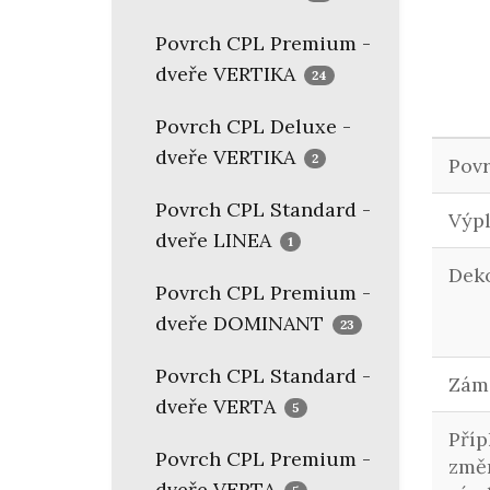
Povrch CPL Premium -
dveře VERTIKA
24
Povrch CPL Deluxe -
dveře VERTIKA
2
Pov
Povrch CPL Standard -
Výp
dveře LINEA
1
Dek
Povrch CPL Premium -
dveře DOMINANT
23
Povrch CPL Standard -
Zám
dveře VERTA
5
Příp
Povrch CPL Premium -
změ
dveře VERTA