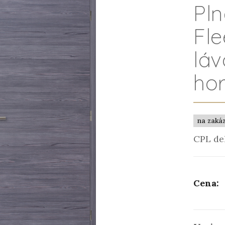
Pl
Fl
lá
hor
na zaká
CPL de
Cena: