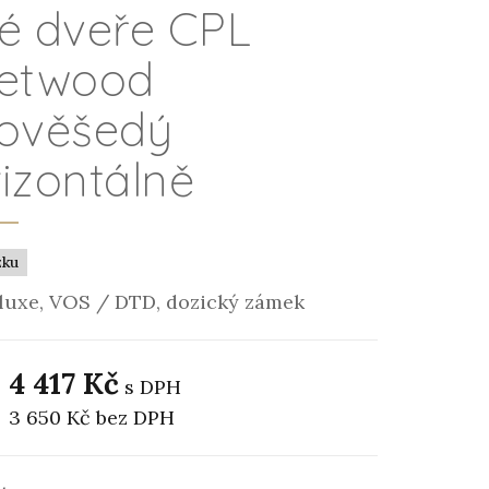
né dveře CPL
eetwood
vověšedý
izontálně
zku
luxe, VOS / DTD, dozický zámek
4 417 Kč
s DPH
3 650 Kč
bez DPH