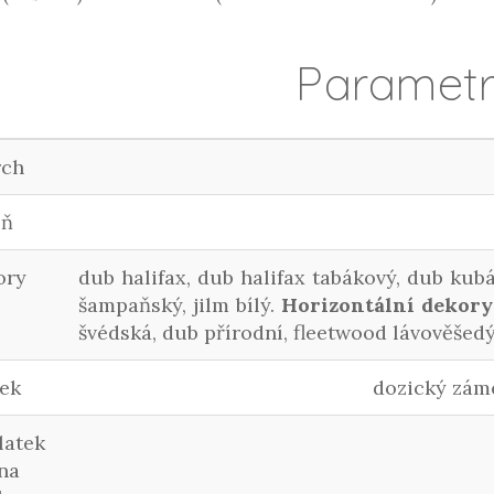
Paramet
rch
lň
ory
dub halifax, dub halifax tabákový, dub kub
šampaňský, jilm bílý.
Horizontální dekory
švédská, dub přírodní, fleetwood lávověšed
ek
dozický záme
latek
na