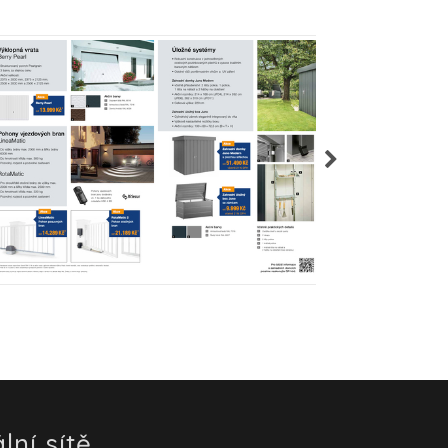
lní sítě