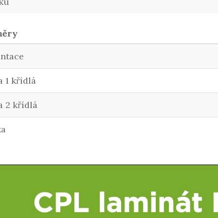
ku
měry
entace
a 1 křídlá
a 2 křídlá
ka