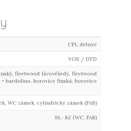
ry
CPL deluxe
VOS / DTD
ánský, fleetwood lávověšedý, fleetwood
 -
bardolino, borovice finská, borovice
ý
k, WC zámek, cylindrický zámek (FAB)
91,- Kč (WC, FAB)