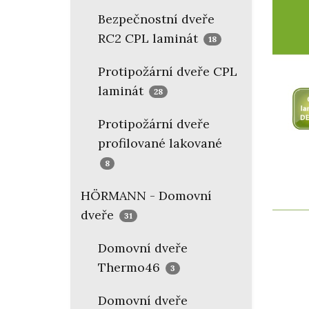
Bezpečnostní dveře
RC2 CPL laminát
18
Protipožární dveře CPL
laminát
28
Protipožární dveře
profilované lakované
8
HÖRMANN - Domovní
dveře
31
Domovní dveře
Thermo46
3
Domovní dveře