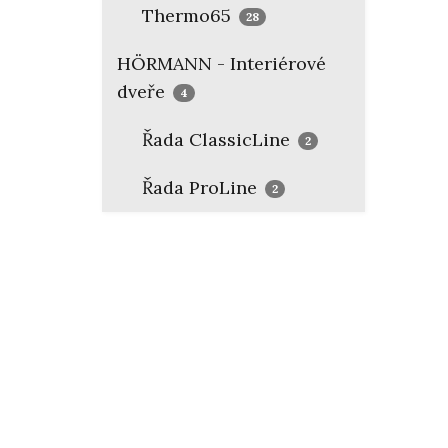
Thermo65
28
HÖRMANN - Interiérové
dveře
4
Řada ClassicLine
2
Řada ProLine
2