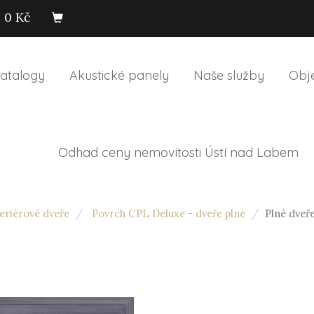
0 Kč
atalogy
Akustické panely
Naše služby
Obj
Odhad ceny nemovitosti Ústí nad Labem
riérové dveře
Povrch CPL Deluxe - dveře plné
Plné dveř