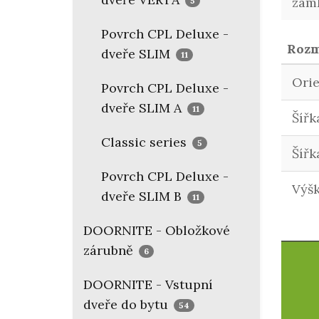
zám
5
Povrch CPL Deluxe -
Roz
dveře SLIM
11
Ori
Povrch CPL Deluxe -
dveře SLIM A
11
Šířk
Classic series
5
Šířk
Povrch CPL Deluxe -
Výš
dveře SLIM B
11
DOORNITE - Obložkové
zárubně
6
DOORNITE - Vstupní
dveře do bytu
54