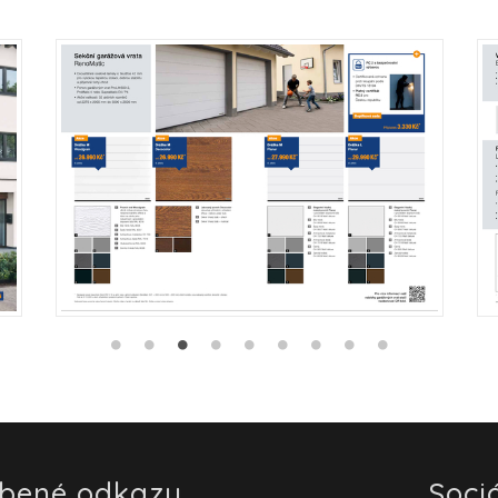
íbené odkazy
Sociá