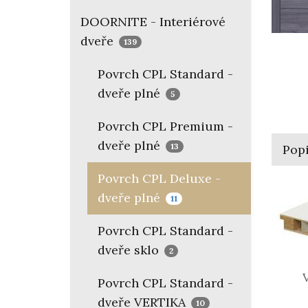
DOORNITE - Interiérové
dveře
139
Povrch CPL Standard -
dveře plné
5
Povrch CPL Premium -
dveře plné
13
Pop
Povrch CPL Deluxe -
dveře plné
11
Povrch CPL Standard -
dveře sklo
2
Vý
Povrch CPL Standard -
dveře VERTIKA
(vo
10