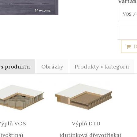
Varian
D
is produktu
Obrázky
Produkty v kategorii
plň VOS Výplň DTD
ština) (dutinková dřevotříska)