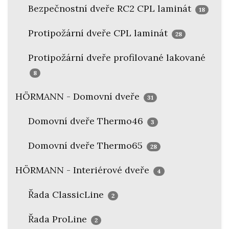
Bezpečnostní dveře RC2 CPL laminát
18
Protipožární dveře CPL laminát
28
Protipožární dveře profilované lakované
8
HÖRMANN - Domovní dveře
31
Domovní dveře Thermo46
3
Domovní dveře Thermo65
28
HÖRMANN - Interiérové dveře
4
Řada ClassicLine
2
Řada ProLine
2