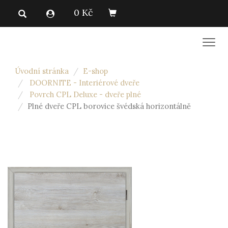
0 Kč
Men
Úvodní stránka
E-shop
DOORNITE - Interiérové dveře
Povrch CPL Deluxe - dveře plné
Plné dveře CPL borovice švédská horizontálně