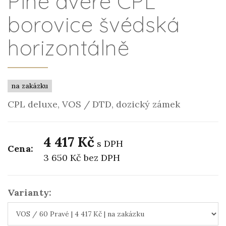
Plné dveře CPL
borovice švédská
horizontálně
na zakázku
CPL deluxe, VOS / DTD, dozický zámek
4 417 Kč
s DPH
Cena:
3 650 Kč
bez DPH
Varianty: