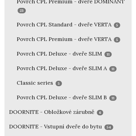
Povrch CPL Premium - dveře DOMINANT
23
Povrch CPL Standard - dveře VERTA
5
Povrch CPL Premium - dveře VERTA
5
Povrch CPL Deluxe - dveře SLIM
11
Povrch CPL Deluxe - dveře SLIM A
11
Classic series
5
Povrch CPL Deluxe - dveře SLIM B
11
DOORNITE - Obložkové zárubně
6
DOORNITE - Vstupní dveře do bytu
54