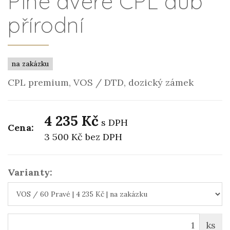
Plné dveře CPL dub
přírodní
na zakázku
CPL premium, VOS / DTD, dozický zámek
4 235 Kč
s DPH
Cena:
3 500 Kč
bez DPH
Varianty:
ks