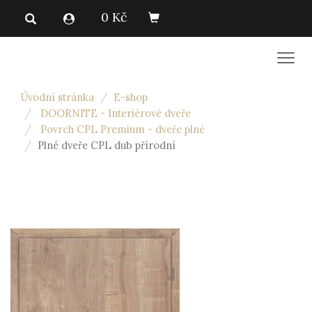
0 Kč
Men
Úvodní stránka
E-shop
DOORNITE - Interiérové dveře
Povrch CPL Premium - dveře plné
Plné dveře CPL dub přírodní