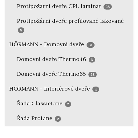
Protipožární dveře CPL laminát
28
Protipožární dveře profilované lakované
8
HÖRMANN - Domovní dveře
31
Domovní dveře Thermo46
3
Domovní dveře Thermo65
28
HÖRMANN - Interiérové dveře
4
Řada ClassicLine
2
Řada ProLine
2