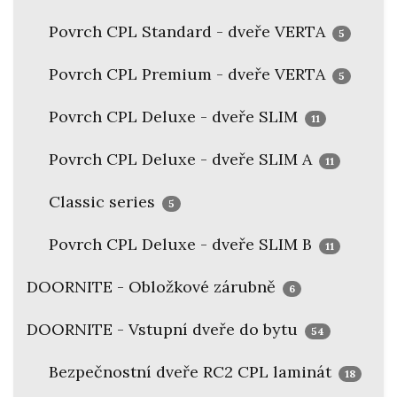
Povrch CPL Standard - dveře VERTA
5
Povrch CPL Premium - dveře VERTA
5
Povrch CPL Deluxe - dveře SLIM
11
Povrch CPL Deluxe - dveře SLIM A
11
Classic series
5
Povrch CPL Deluxe - dveře SLIM B
11
DOORNITE - Obložkové zárubně
6
DOORNITE - Vstupní dveře do bytu
54
Bezpečnostní dveře RC2 CPL laminát
18