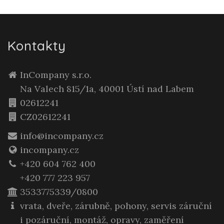
Kontakty
InCompany s.r.o.
Na Valech 815/1a, 40001 Ústí nad Labem
02612241
CZ02612241
info@incompany.cz
incompany.cz
+420 604 762 400
+420 777 223 957
3533775339/0800
vrata, dveře, zárubně, pohony, servis záruční
i pozáruční, montáž, opravy, zaměření