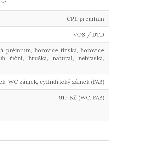
CPL premium
VOS / DTD
ílá prémium, borovice finská, borovice
b říční, hruška, natural, nebraska,
k, WC zámek, cylindrický zámek (FAB)
91,- Kč (WC, FAB)