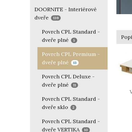
DOORNITE - Interiérové
dveře
139
Povrch CPL Standard -
Pop
dveře plné
5
Povrch CPL Premium -
dveře plné
13
Povrch CPL Deluxe -
dveře plné
11
Vý
Povrch CPL Standard -
(vo
dveře sklo
2
Povrch CPL Standard -
dveře VERTIKA
10