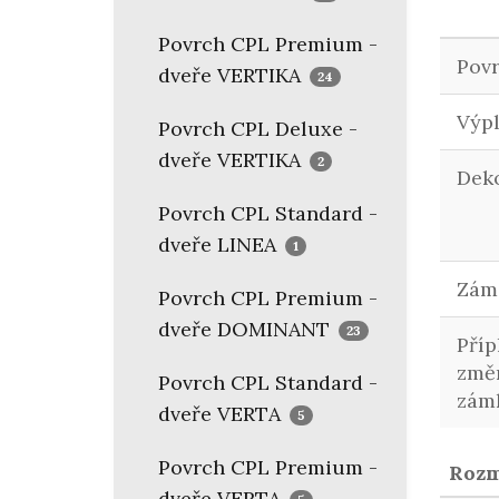
Povrch CPL Premium -
Pov
dveře VERTIKA
24
Výp
Povrch CPL Deluxe -
dveře VERTIKA
2
Dek
Povrch CPL Standard -
dveře LINEA
1
Zám
Povrch CPL Premium -
dveře DOMINANT
23
Příp
změ
Povrch CPL Standard -
zám
dveře VERTA
5
Povrch CPL Premium -
Roz
dveře VERTA