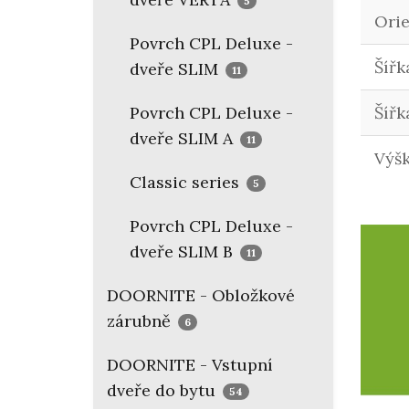
5
Ori
Povrch CPL Deluxe -
Šířk
dveře SLIM
11
Povrch CPL Deluxe -
Šířk
dveře SLIM A
11
Výš
Classic series
5
Povrch CPL Deluxe -
dveře SLIM B
11
DOORNITE - Obložkové
zárubně
6
DOORNITE - Vstupní
dveře do bytu
54