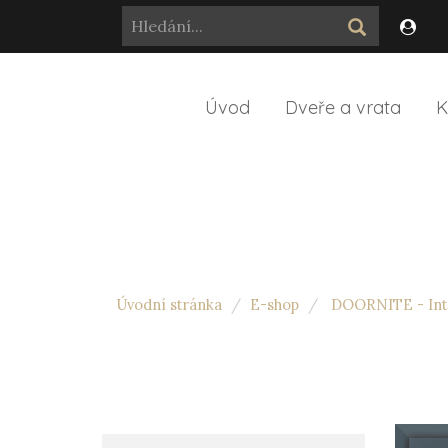
Úvod
Dveře a vrata
K
Úvodní stránka
E-shop
DOORNITE - Inte