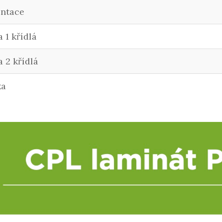
entace
a 1 křídlá
a 2 křídlá
ka