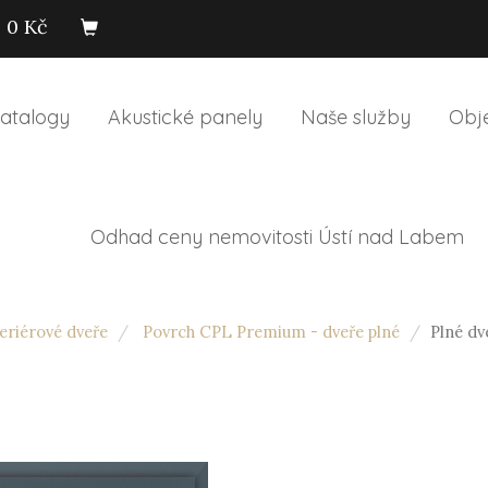
0 Kč
atalogy
Akustické panely
Naše služby
Obj
Odhad ceny nemovitosti Ústí nad Labem
riérové dveře
Povrch CPL Premium - dveře plné
Plné dv