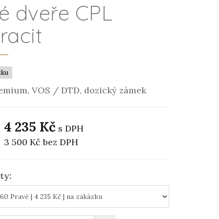
né dveře CPL
racit
zku
emium, VOS / DTD, dozický zámek
4 235 Kč
s DPH
3 500 Kč
bez DPH
ty: