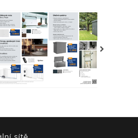
lní sítě