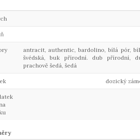
rch
lň
ory
antracit, authentic, bardolino, bílá pór, b
švédská, buk přírodní. dub přírodní, du
prachově šedá, šedá
ek
dozický záme
latek
na
ku
měry