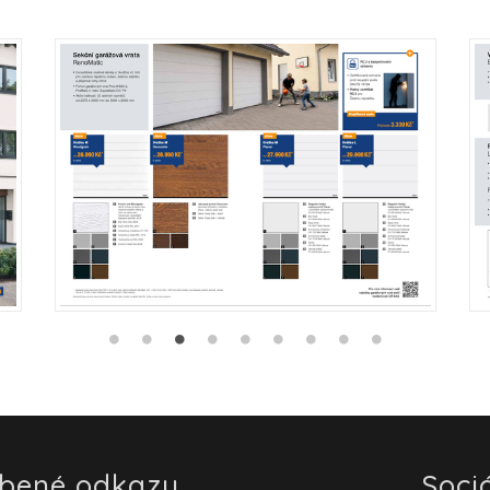
íbené odkazy
Sociá