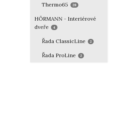
Thermo65
28
HÖRMANN - Interiérové
dveře
4
Řada ClassicLine
2
Řada ProLine
2