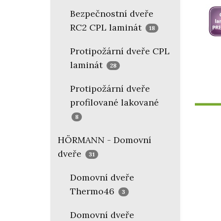
Bezpečnostní dveře
RC2 CPL laminát
18
Protipožární dveře CPL
laminát
28
Protipožární dveře
profilované lakované
8
HÖRMANN - Domovní
dveře
31
Domovní dveře
Thermo46
3
Domovní dveře