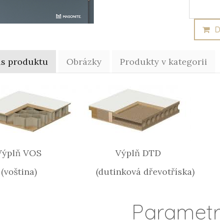
D
is produktu
Obrázky
Produkty v kategorii
plň VOS Výplň DTD
ština) (dutinková dřevotříska)
Paramet