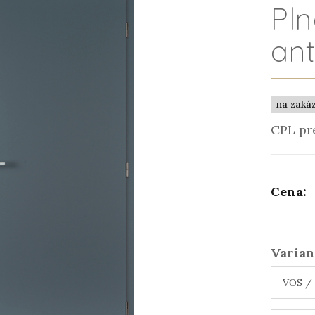
Pl
ant
na zaká
CPL pr
Cena:
Varian