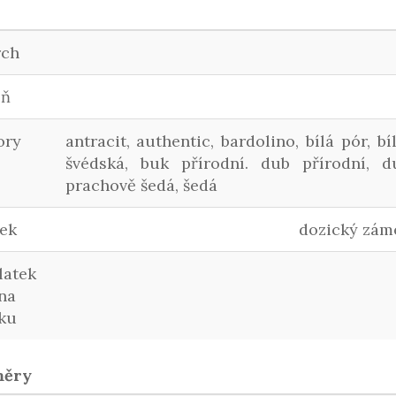
rch
lň
ory
antracit, authentic, bardolino, bílá pór, b
švédská, buk přírodní. dub přírodní, du
prachově šedá, šedá
ek
dozický záme
latek
na
ku
měry