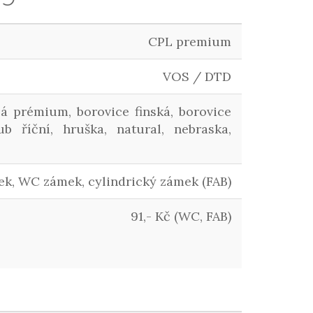
CPL premium
VOS / DTD
ílá prémium, borovice finská, borovice
b říční, hruška, natural, nebraska,
k, WC zámek, cylindrický zámek (FAB)
91,- Kč (WC, FAB)