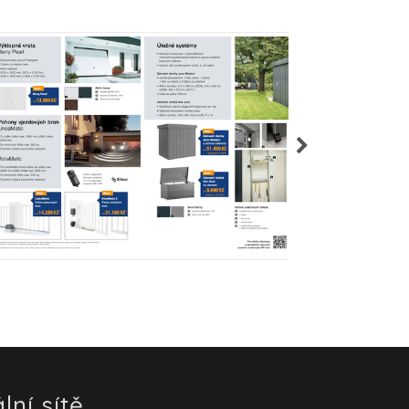
lní sítě