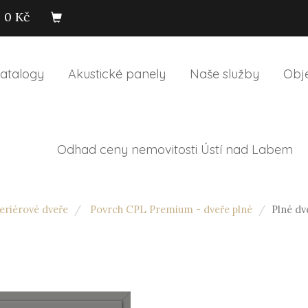
0 Kč
atalogy
Akustické panely
Naše služby
Obj
Odhad ceny nemovitosti Ústí nad Labem
riérové dveře
Povrch CPL Premium - dveře plné
Plné dv