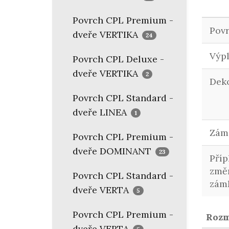
Povrch CPL Premium -
Pov
dveře VERTIKA
24
Výp
Povrch CPL Deluxe -
dveře VERTIKA
2
Dek
Povrch CPL Standard -
dveře LINEA
1
Zám
Povrch CPL Premium -
dveře DOMINANT
23
Příp
změ
Povrch CPL Standard -
zám
dveře VERTA
5
Povrch CPL Premium -
Roz
dveře VERTA