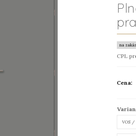
Pl
pr
na zaká
CPL pr
Cena:
Varian