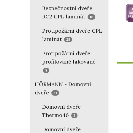
Bezpečnostní dveře
RC2 CPL laminát
18
Protipožární dveře CPL
laminát
28
Protipožární dveře
profilované lakované
8
HÖRMANN - Domovní
dveře
31
Domovní dveře
Thermo46
3
Domovní dveře