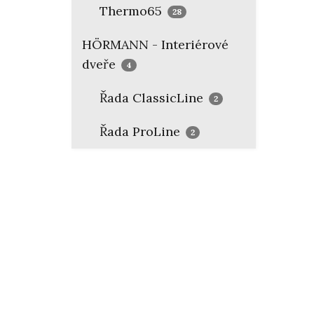
Thermo65
28
HÖRMANN - Interiérové
dveře
4
Řada ClassicLine
2
Řada ProLine
2