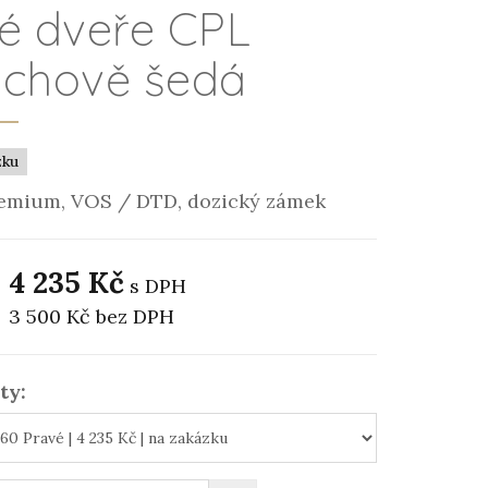
né dveře CPL
achově šedá
zku
emium, VOS / DTD, dozický zámek
4 235 Kč
s DPH
3 500 Kč
bez DPH
ty: