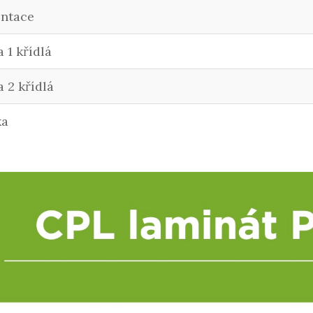
entace
a 1 křídlá
a 2 křídlá
ka