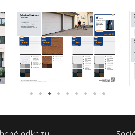
íbené odkazy
Sociá