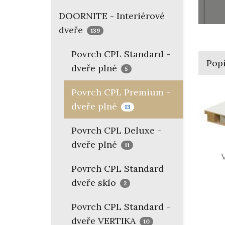
DOORNITE - Interiérové
dveře
139
Povrch CPL Standard -
Pop
dveře plné
5
Povrch CPL Premium -
dveře plné
13
Povrch CPL Deluxe -
dveře plné
11
Vý
Povrch CPL Standard -
(vo
dveře sklo
2
Povrch CPL Standard -
dveře VERTIKA
10