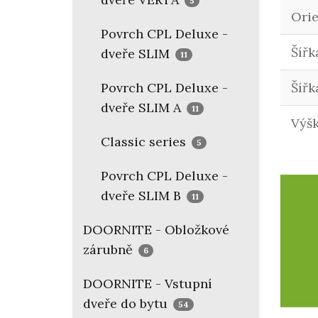
5
Ori
Povrch CPL Deluxe -
Šířk
dveře SLIM
11
Povrch CPL Deluxe -
Šířk
dveře SLIM A
11
Výš
Classic series
5
Povrch CPL Deluxe -
dveře SLIM B
11
DOORNITE - Obložkové
zárubně
6
DOORNITE - Vstupní
dveře do bytu
54