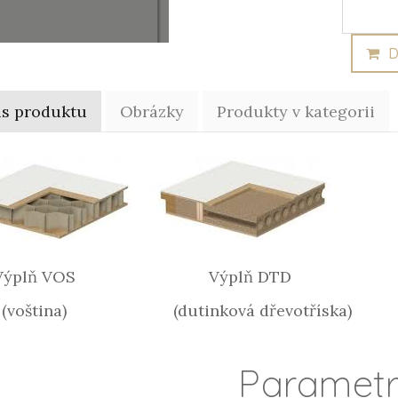
D
is produktu
Obrázky
Produkty v kategorii
plň VOS Výplň DTD
ština) (dutinková dřevotříska)
Paramet