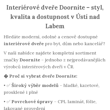
Interiérové dveře Doornite – styl,
kvalita a dostupnost v Ústí nad
Labem
Hledáte moderní, odolné a cenově dostupné
interiérové dveře
pro byt, dům nebo kancelář?
V naší nabídce najdete kompletní sortiment
značky
Doornite
– jednoho z nejprodávanějších
výrobců interiérových dveří v ČR.
� Proč si vybrat dveře Doornite:
•
✅
Široký výběr modelů
– hladké, kazetové,
prosklené i plné
•
✅
Povrchové úpravy
– CPL laminát, fólie,
lakované provedení