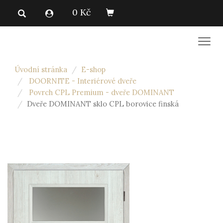
0 Kč
Men
Úvodní stránka
E-shop
DOORNITE - Interiérové dveře
Povrch CPL Premium - dveře DOMINANT
Dveře DOMINANT sklo CPL borovice finská