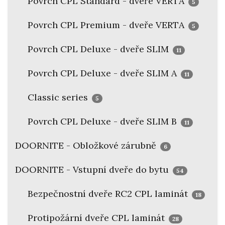
Povrch CPL Standard - dveře VERTA
5
Povrch CPL Premium - dveře VERTA
5
Povrch CPL Deluxe - dveře SLIM
11
Povrch CPL Deluxe - dveře SLIM A
11
Classic series
5
Povrch CPL Deluxe - dveře SLIM B
11
DOORNITE - Obložkové zárubně
6
DOORNITE - Vstupní dveře do bytu
54
Bezpečnostní dveře RC2 CPL laminát
18
Protipožární dveře CPL laminát
28