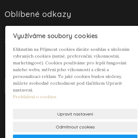
Oblíbené odkazy
Realitní makléř Gepard Renata Polívková
Využíváme soubory cookies
Seifertová
Kliknutím na Přijmout cookies dáváte souhlas s uložením
vybraných cookies (nutné, preferenční, výkonnostní,
Sociální sítě
marketingové). Cookies používáme pro lepší fungování
našeho webu, měření jeho výkonnosti a cílení a
personalizaci reklam. To jaké cookies budou uloženy,
můžete svobodně rozhodnout pod tlačítkem Upravit
nastavení.
Prohlášení o cookies.
Upravit nastavení
Odmítnout cookies
© 2026
InCompany s.r.o.
– DVEŘE a VRATA -