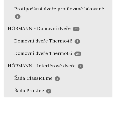
Protipožární dveře profilované lakované
8
HÖRMANN - Domovní dveře
31
Domovní dveře Thermo46
3
Domovní dveře Thermo65
28
HÖRMANN - Interiérové dveře
4
Řada ClassicLine
2
Řada ProLine
2