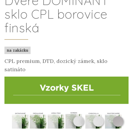
Dveře DOMINANT
sklo CPL borovice
finská
na zakázku
CPL premium, DTD, dozický zámek, sklo
satináto