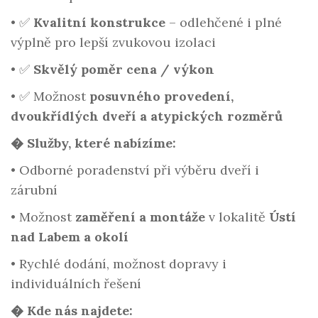
•
✅
Kvalitní konstrukce
– odlehčené i plné
výplně pro lepší zvukovou izolaci
•
✅
Skvělý poměr cena / výkon
•
✅ Možnost
posuvného provedení,
dvoukřídlých dveří a atypických rozměrů
�️ Služby, které nabízíme:
•
Odborné poradenství při výběru dveří i
zárubní
•
Možnost
zaměření a montáže
v lokalitě
Ústí
nad Labem a okolí
•
Rychlé dodání, možnost dopravy i
individuálních řešení
� Kde nás najdete: