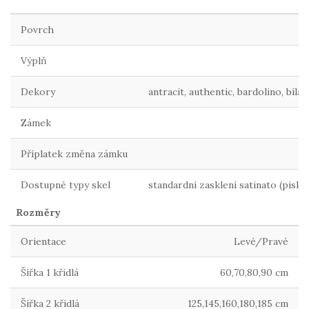
Povrch
Výplň
Dekory
antracit, authentic, bardolino, bílá
Zámek
Příplatek změna zámku
Dostupné typy skel
standardní zasklení satinato (pisk
Rozměry
Orientace
Levé/Pravé
Šířka 1 křídlá
60,70,80,90 cm
Šířka 2 křídlá
125,145,160,180,185 cm