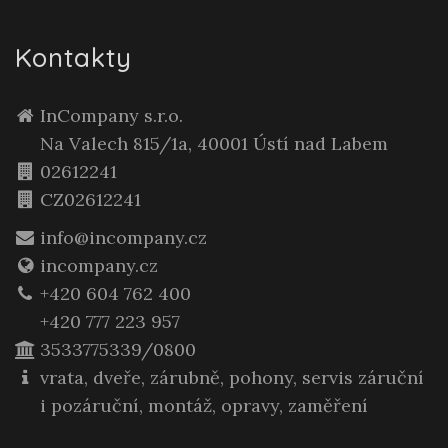
Kontakty
InCompany s.r.o.
Na Valech 815/1a, 40001 Ústí nad Labem
02612241
CZ02612241
info@incompany.cz
incompany.cz
+420 604 762 400
+420 777 223 957
3533775339/0800
vrata, dveře, zárubně, pohony, servis záruční
i pozáruční, montáž, opravy, zaměření