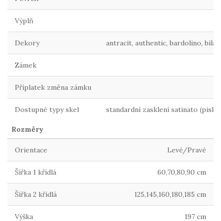
Výplň
Dekory
antracit, authentic, bardolino, bílá
Zámek
Příplatek změna zámku
Dostupné typy skel
standardní zasklení satinato (pisk
Rozměry
Orientace
Levé/Pravé
Šířka 1 křídlá
60,70,80,90 cm
Šířka 2 křídlá
125,145,160,180,185 cm
Výška
197 cm