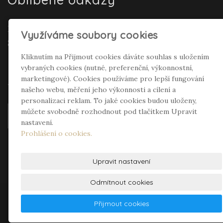
Realitní makléř Gepard Renata Polívková
Využíváme soubory cookies
Seifertová
Kliknutím na Přijmout cookies dáváte souhlas s uložením
vybraných cookies (nutné, preferenční, výkonnostní,
Sociální sítě
marketingové). Cookies používáme pro lepší fungování
našeho webu, měření jeho výkonnosti a cílení a
personalizaci reklam. To jaké cookies budou uloženy,
můžete svobodně rozhodnout pod tlačítkem Upravit
nastavení.
Prohlášení o cookies.
Upravit nastavení
Odmítnout cookies
© 2026
InCompany s.r.o.
– DVEŘE a VRATA -
Přijmout cookies
prodej, montáž a servis
|
Mapa webu