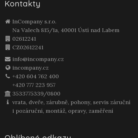
Kontakty
InCompany s.r.o.
Na Valech 815/1a, 40001 Ústí nad Labem
02612241
CZ02612241
info@incompany.cz
incompany.cz
+420 604 762 400
+420 777 223 957
3533775339/0800
vrata, dveře, zárubně, pohony, servis záruční
i pozáruční, montáž, opravy, zaměření
Oblíbené odkazy