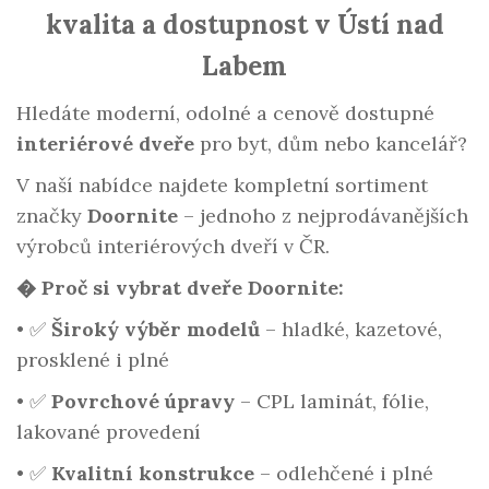
kvalita a dostupnost v Ústí nad
Labem
Hledáte moderní, odolné a cenově dostupné
interiérové dveře
pro byt, dům nebo kancelář?
V naší nabídce najdete kompletní sortiment
značky
Doornite
– jednoho z nejprodávanějších
výrobců interiérových dveří v ČR.
� Proč si vybrat dveře Doornite:
•
✅
Široký výběr modelů
– hladké, kazetové,
prosklené i plné
•
✅
Povrchové úpravy
– CPL laminát, fólie,
lakované provedení
•
✅
Kvalitní konstrukce
– odlehčené i plné