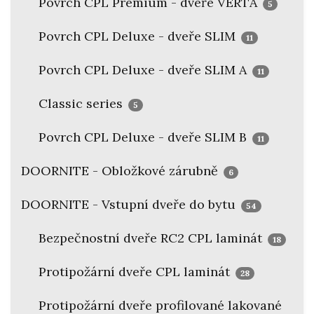
Povrch CPL Premium - dveře VERTA
5
Povrch CPL Deluxe - dveře SLIM
11
Povrch CPL Deluxe - dveře SLIM A
11
Classic series
5
Povrch CPL Deluxe - dveře SLIM B
11
DOORNITE - Obložkové zárubně
6
DOORNITE - Vstupní dveře do bytu
54
Bezpečnostní dveře RC2 CPL laminát
18
Protipožární dveře CPL laminát
28
Protipožární dveře profilované lakované