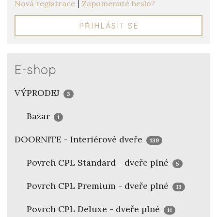
|
Nová registrace
Zapomenuté heslo?
PŘIHLÁSIT SE
E-shop
VÝPRODEJ
3
Bazar
1
DOORNITE - Interiérové dveře
139
Povrch CPL Standard - dveře plné
5
Povrch CPL Premium - dveře plné
13
Povrch CPL Deluxe - dveře plné
11