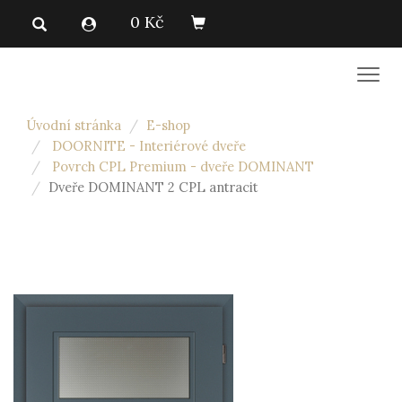
0 Kč
Men
Úvodní stránka
E-shop
DOORNITE - Interiérové dveře
Povrch CPL Premium - dveře DOMINANT
Dveře DOMINANT 2 CPL antracit