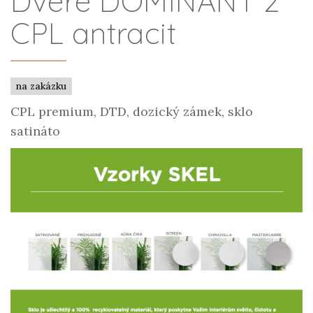
Dveře DOMINANT 2
CPL antracit
na zakázku
CPL premium, DTD, dozický zámek, sklo
satináto