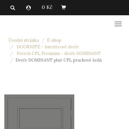
0 Kč
Men
Úvodní stránka
E-shop
DOORNITE - Interiérové dveře
Povrch CPL Premium - dveře DOMINANT
Dveře DOMINANT plné CPL prachově šedá