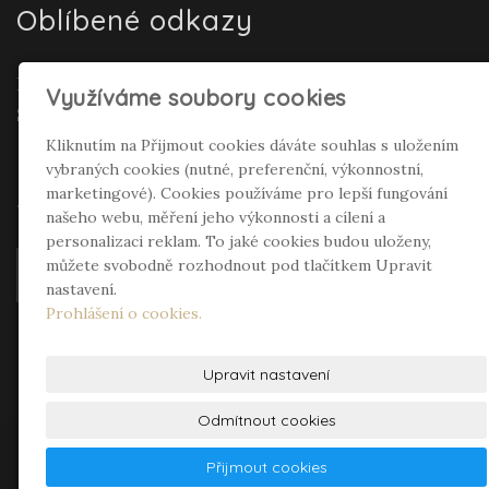
Oblíbené odkazy
Realitní makléř Gepard Renata Polívková
Využíváme soubory cookies
Seifertová
Kliknutím na Přijmout cookies dáváte souhlas s uložením
vybraných cookies (nutné, preferenční, výkonnostní,
Sociální sítě
marketingové). Cookies používáme pro lepší fungování
našeho webu, měření jeho výkonnosti a cílení a
personalizaci reklam. To jaké cookies budou uloženy,
můžete svobodně rozhodnout pod tlačítkem Upravit
nastavení.
Prohlášení o cookies.
Upravit nastavení
Odmítnout cookies
© 2026
InCompany s.r.o.
– DVEŘE a VRATA -
Přijmout cookies