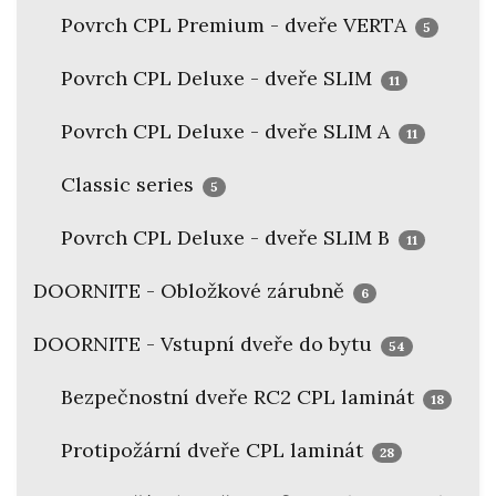
Povrch CPL Premium - dveře VERTA
5
Povrch CPL Deluxe - dveře SLIM
11
Povrch CPL Deluxe - dveře SLIM A
11
Classic series
5
Povrch CPL Deluxe - dveře SLIM B
11
DOORNITE - Obložkové zárubně
6
DOORNITE - Vstupní dveře do bytu
54
Bezpečnostní dveře RC2 CPL laminát
18
Protipožární dveře CPL laminát
28