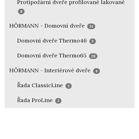
Protipožární dveře profilované lakované
8
HÖRMANN - Domovní dveře
31
Domovní dveře Thermo46
3
Domovní dveře Thermo65
28
HÖRMANN - Interiérové dveře
4
Řada ClassicLine
2
Řada ProLine
2