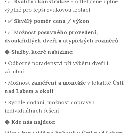
•
✅
Kvalitní konstrukce
– odlehčené i plné
výplně pro lepší zvukovou izolaci
•
✅
Skvělý poměr cena / výkon
•
✅ Možnost
posuvného provedení,
dvoukřídlých dveří a atypických rozměrů
�️ Služby, které nabízíme:
•
Odborné poradenství při výběru dveří i
zárubní
•
Možnost
zaměření a montáže
v lokalitě
Ústí
nad Labem a okolí
•
Rychlé dodání, možnost dopravy i
individuálních řešení
� Kde nás najdete: