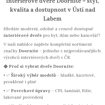
Interiérové dveře Doornite – styl,
kvalita a dostupnost v Ústí nad
Labem
Hledáte moderní, odolné a cenově dostupné
interiérové dveře
pro byt, dům nebo kancelář?
V naší nabídce najdete kompletní sortiment
značky
Doornite
– jednoho z nejprodávanějších
výrobců interiérových dveří v ČR.
� Proč si vybrat dveře Doornite:
•
✅
Široký výběr modelů
– hladké, kazetové,
prosklené i plné
•
✅
Povrchové úpravy
– CPL laminát, fólie,
lakované provedení