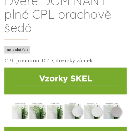
Dveře DOMINANT
plné CPL prachově
šedá
na zakázku
CPL premium, DTD, dozický zámek