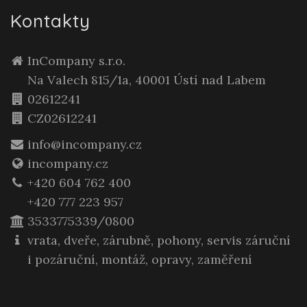
Kontakty
InCompany s.r.o.
Na Valech 815/1a, 40001 Ústí nad Labem
02612241
CZ02612241
info@incompany.cz
incompany.cz
+420 604 762 400
+420 777 223 957
3533775339/0800
vrata, dveře, zárubně, pohony, servis záruční
i pozáruční, montáž, opravy, zaměření