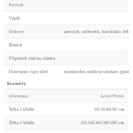
Povrch
Výplň
Dekory
antracit, authentic, bardolino, bílá
Zámek
Příplatek změna zámku
Dostupné typy skel
standardní zasklení satinato (pisk
Rozměry
Orientace
Levé/Pravé
Šířka 1 křídlá
60,70,80,90 cm
Šířka 2 křídlá
125,145,160,180,185 cm