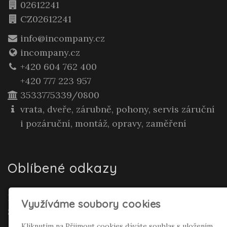
02612241
CZ02612241
info@incompany.cz
incompany.cz
+420 604 762 400
+420 777 223 957
3533775339/0800
vrata, dveře, zárubně, pohony, servis záruční
i pozáruční, montáž, opravy, zaměření
Oblíbené odkazy
Realitní makléř Gepard Renata Polívková
Využíváme soubory cookies
Seifertová
Kliknutím na Přijmout cookies dáváte souhlas s uložením