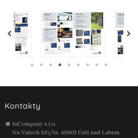
Kontakty
InCompany s.r.o.
Na Valech 815/1a, 40001 Ústí nad Labem