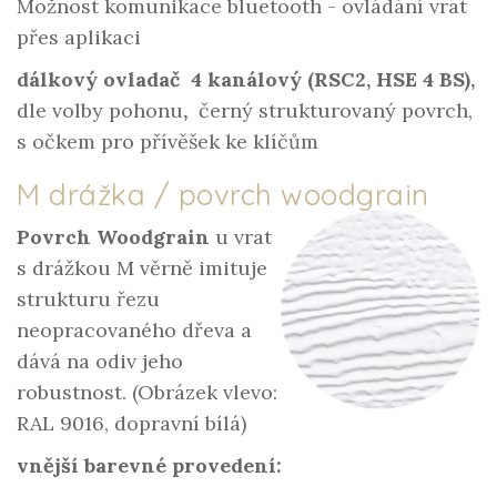
Možnost komunikace bluetooth - ovládání vrat
přes aplikaci
dálkový ovladač 4 kanálový (RSC2, HSE 4 BS),
dle volby pohonu
,
černý strukturovaný povrch,
s očkem pro přívěšek ke klíčům
M drážka / povrch woodgrain
Povrch Woodgrain
u vrat
s drážkou M věrně imituje
strukturu řezu
neopracovaného dřeva a
dává na odiv jeho
robustnost. (Obrázek vlevo:
RAL 9016, dopravní bílá)
vnější barevné provedení: