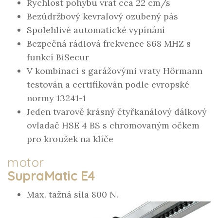
Rychlost pohybu vrat cca 22 cm/s
Bezúdržbový kevralový ozubený pás
Spolehlivé automatické vypínání
Bezpečná rádiová frekvence 868 MHZ s
funkcí BiSecur
V kombinaci s garážovými vraty Hörmann
testován a certifikován podle evropské
normy 13241-1
Jeden tvarově krásný čtyřkanálový dálkový
ovladač HSE 4 BS s chromovaným očkem
pro kroužek na klíče
motor
SupraMatic E4
Max. tažná síla 800 N.