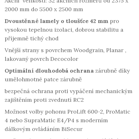
Akční velikosti: 32 akčních rozměrů od 2375 x
2000 mm do 5500 x 2500 mm
Dvoustěnné lamely o tloušťce 42 mm
pro
vysokou tepelnou izolaci, dobrou stabilitu a
příjemně tichý chod
Vnější strany s povrchem Woodgrain, Planar ,
lakovaný povrch Decocolor
Optimální dlouhodobá ochrana
zárubně díky
umělohmotné patce zárubně
bezpečná ochrana proti vypáčení mechanickým
zajištěním proti zvednutí RC2
Možnost volby pohonu ProLift 600-2, ProMatic
4 nebo SupraMatic E4/P4 s moderním
dálkovým ovládáním BiSecur