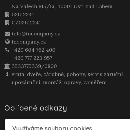
Na Valech 815/1a, 40001 Ústí nad Labem
02612241
CZ02612241
info@incompany.cz
incompany.cz
+420 604 762 400
+420 777 223 957
3533775339/0800
vrata, dveře, zárubně, pohony, servis záruční
i pozáruční, montáž, opravy, zaměření
Oblíbené odkazy
Realitní makléř Gepard Renata Polívková
Využíváme soubory cookies