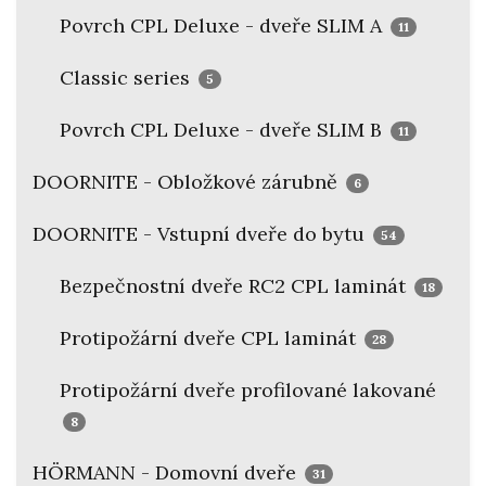
Povrch CPL Deluxe - dveře SLIM A
11
Classic series
5
Povrch CPL Deluxe - dveře SLIM B
11
DOORNITE - Obložkové zárubně
6
DOORNITE - Vstupní dveře do bytu
54
Bezpečnostní dveře RC2 CPL laminát
18
Protipožární dveře CPL laminát
28
Protipožární dveře profilované lakované
8
HÖRMANN - Domovní dveře
31