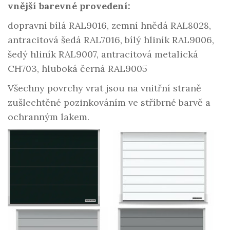
vnější barevné provedení:
dopravní bílá RAL9016, zemní hnědá RAL8028,
antracitová šedá RAL7016, bílý hliník RAL9006,
šedý hliník RAL9007, antracitová metalická
CH703, hluboká černá RAL9005
Všechny povrchy vrat jsou na vnitřní straně
zušlechtěné pozinkováním ve stříbrné barvě a
ochranným lakem.