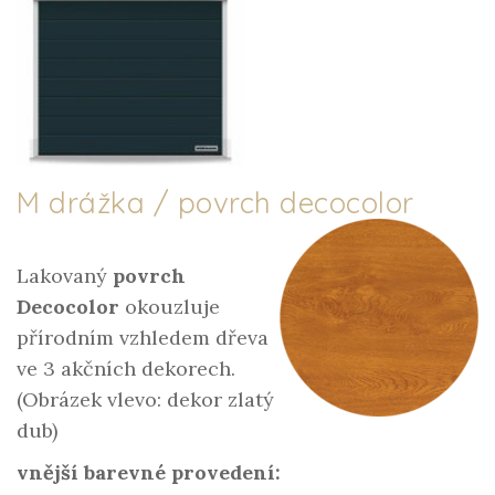
M drážka / povrch decocolor
Lakovaný
povrch
Decocolor
okouzluje
přírodním vzhledem dřeva
ve 3 akčních dekorech.
(Obrázek vlevo: dekor zlatý
dub)
vnější barevné provedení: