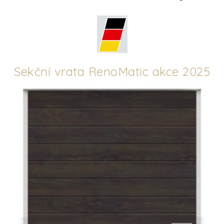
Sekční vrata RenoMatic akce 2025