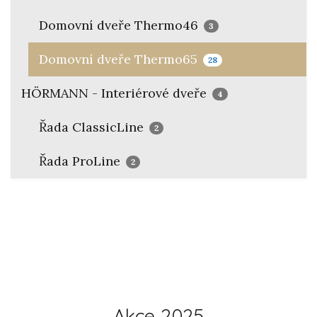
Domovní dveře Thermo46
3
Domovní dveře Thermo65
28
HÖRMANN - Interiérové dveře
4
Řada ClassicLine
2
Řada ProLine
2
Akce 2025