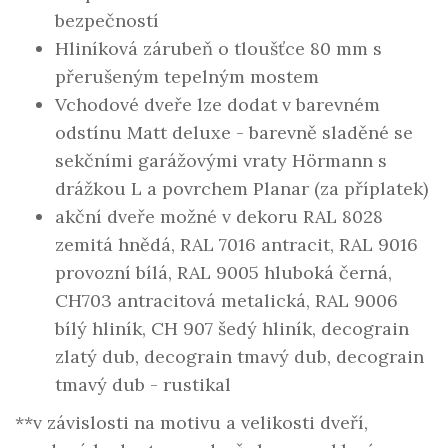
bezpečností
Hliníková zárubeň o tloušťce 80 mm s
přerušeným tepelným mostem
Vchodové dveře lze dodat v barevném
odstínu Matt deluxe - barevně sladěné se
sekčními garážovými vraty Hörmann s
drážkou L a povrchem Planar (za příplatek)
akční dveře možné v dekoru RAL 8028
zemitá hnědá, RAL 7016 antracit, RAL 9016
provozní bílá, RAL 9005 hluboká černá,
CH703 antracitová metalická, RAL 9006
bílý hliník, CH 907 šedý hliník, decograin
zlatý dub, decograin tmavý dub, decograin
tmavý dub - rustikal
**v závislosti na motivu a velikosti dveří,