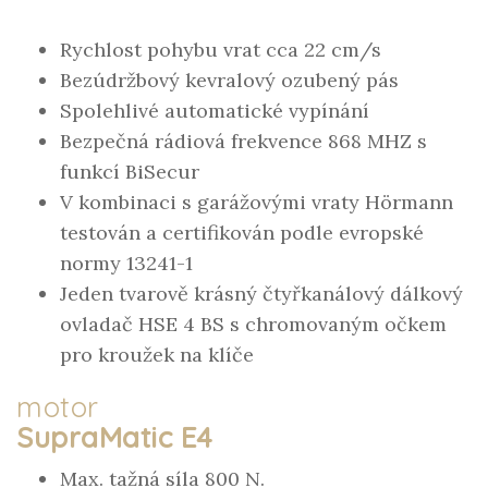
Rychlost pohybu vrat cca 22 cm/s
Bezúdržbový kevralový ozubený pás
Spolehlivé automatické vypínání
Bezpečná rádiová frekvence 868 MHZ s
funkcí BiSecur
V kombinaci s garážovými vraty Hörmann
testován a certifikován podle evropské
normy 13241-1
Jeden tvarově krásný čtyřkanálový dálkový
ovladač HSE 4 BS s chromovaným očkem
pro kroužek na klíče
motor
SupraMatic E4
Max. tažná síla 800 N.