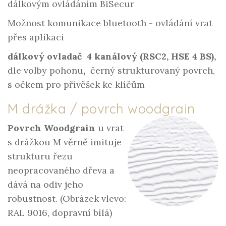
dálkovým ovládáním BiSecur
Možnost komunikace bluetooth - ovládání vrat
přes aplikaci
dálkový ovladač 4 kanálový (RSC2, HSE 4 BS),
dle volby pohonu
,
černý strukturovaný povrch,
s očkem pro přívěšek ke klíčům
M drážka / povrch woodgrain
Povrch Woodgrain
u vrat
s drážkou M věrně imituje
strukturu řezu
neopracovaného dřeva a
dává na odiv jeho
robustnost. (Obrázek vlevo:
RAL 9016, dopravní bílá)