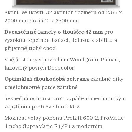
Akční velikosti: 32 akčních rozměrů od 2375 x
2000 mm do 5500 x 2500 mm
Dvoustěnné lamely o tloušťce 42 mm
pro
vysokou tepelnou izolaci, dobrou stabilitu a
příjemně tichý chod
Vnější strany s povrchem Woodgrain, Planar ,
lakovaný povrch Decocolor
Optimální dlouhodobá ochrana
zárubně díky
umělohmotné patce zárubně
bezpečná ochrana proti vypáčení mechanickým
zajištěním proti zvednutí RC2
Možnost volby pohonu ProLift 600-2, ProMatic
4 nebo SupraMatic E4/P4 s moderním