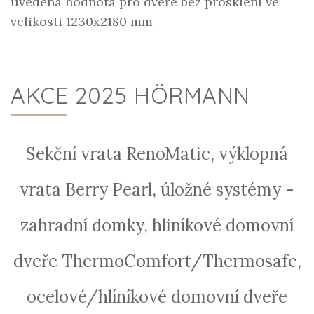
uvedená hodnota pro dveře bez prosklení ve
velikosti 1230x2180 mm
AKCE 2025 HÖRMANN
Sekční vrata RenoMatic, výklopná
vrata Berry Pearl, úložné systémy -
zahradní domky, hliníkové domovní
dveře ThermoComfort/Thermosafe,
ocelové/hlíníkové domovní dveře