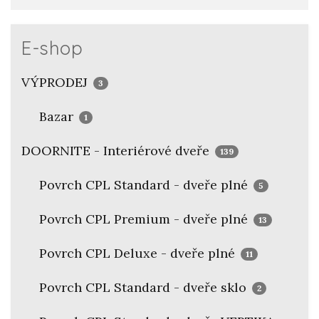
E-shop
VÝPRODEJ
3
Bazar
1
DOORNITE - Interiérové dveře
139
Povrch CPL Standard - dveře plné
5
Povrch CPL Premium - dveře plné
13
Povrch CPL Deluxe - dveře plné
11
Povrch CPL Standard - dveře sklo
2