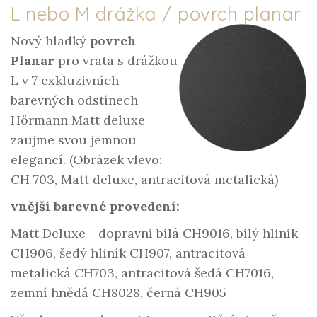
L nebo M drážka / povrch planar
Nový hladký
povrch
Planar
pro vrata s drážkou
L v 7 exkluzivních
barevných odstínech
Hörmann Matt deluxe
zaujme svou jemnou
elegancí. (Obrázek vlevo:
CH 703, Matt deluxe, antracitová metalická)
vnější barevné provedení:
Matt Deluxe - dopravní bílá CH9016, bílý hliník
CH906, šedý hliník CH907, antracitová
metalická CH703, antracitová šedá CH7016,
zemní hnědá CH8028, černá CH905