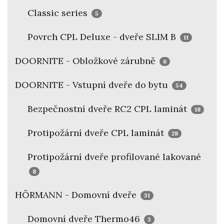
Classic series
5
Povrch CPL Deluxe - dveře SLIM B
11
DOORNITE - Obložkové zárubně
6
DOORNITE - Vstupní dveře do bytu
54
Bezpečnostní dveře RC2 CPL laminát
18
Protipožární dveře CPL laminát
28
Protipožární dveře profilované lakované
8
HÖRMANN - Domovní dveře
31
Domovní dveře Thermo46
3