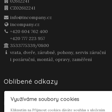
02612241
CZ02612241
info@incompany.cz
incompany.cz
+420 604 762 400
+420 777 223 957
3533775339/0800
vrata, dveře, zárubně, pohony, servis záruční
i pozáruční, montáž, opravy, zaměření
Oblíbené odkazy
Realitní makléř Gepard Renata Polívková
Využíváme soubory cookies
Seifertová
Kliknutím na Přijmout cookies dáváte souhlas s uložením