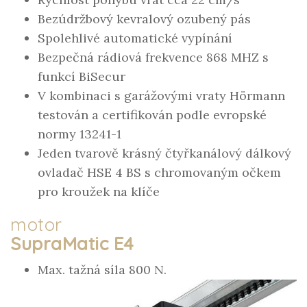
Bezúdržbový kevralový ozubený pás
Spolehlivé automatické vypínání
Bezpečná rádiová frekvence 868 MHZ s
funkcí BiSecur
V kombinaci s garážovými vraty Hörmann
testován a certifikován podle evropské
normy 13241-1
Jeden tvarově krásný čtyřkanálový dálkový
ovladač HSE 4 BS s chromovaným očkem
pro kroužek na klíče
motor
SupraMatic E4
Max. tažná síla 800 N.