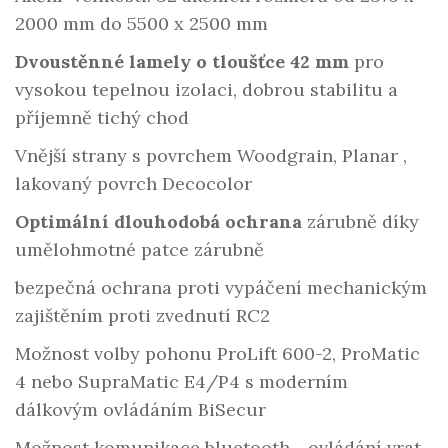
2000 mm do 5500 x 2500 mm
Dvoustěnné lamely o tloušťce 42 mm
pro
vysokou tepelnou izolaci, dobrou stabilitu a
příjemně tichý chod
Vnější strany s povrchem Woodgrain, Planar ,
lakovaný povrch Decocolor
Optimální dlouhodobá ochrana
zárubně díky
umělohmotné patce zárubně
bezpečná ochrana proti vypáčení mechanickým
zajištěním proti zvednutí RC2
Možnost volby pohonu ProLift 600-2, ProMatic
4 nebo SupraMatic E4/P4 s moderním
dálkovým ovládáním BiSecur
Možnost komunikace bluetooth - ovládání vrat