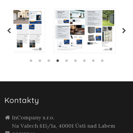
Kontakty
InCompany s.r.o.
Na Valech 815/1a, 40001 Ústí nad Labem