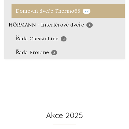
Domovní dveře Thermo65
28
HÖRMANN - Interiérové dveře
4
Řada ClassicLine
2
Řada ProLine
2
Akce 2025