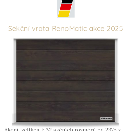
Sekční vrata RenoMatic akce 2025
Akční velikosti: 32 akčních rozměrů od 2375 x