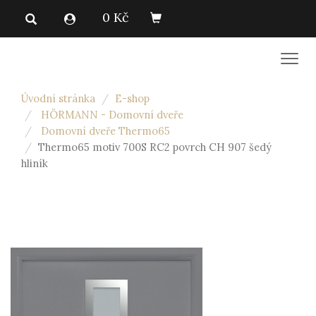
0 Kč
Men
Úvodní stránka
E-shop
HÖRMANN - Domovní dveře
Domovní dveře Thermo65
Thermo65 motiv 700S RC2 povrch CH 907 šedý
hliník