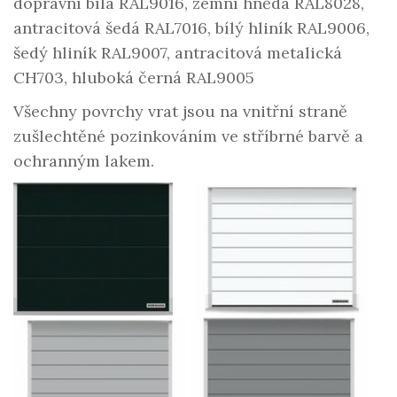
dopravní bílá RAL9016, zemní hnědá RAL8028,
antracitová šedá RAL7016, bílý hliník RAL9006,
šedý hliník RAL9007, antracitová metalická
CH703, hluboká černá RAL9005
Všechny povrchy vrat jsou na vnitřní straně
zušlechtěné pozinkováním ve stříbrné barvě a
ochranným lakem.