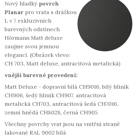
Nový hladký
povrch
Planar
pro vrata s drážkou
L v 7 exkluzivních
barevných odstínech
Hörmann Matt deluxe
zaujme svou jemnou
elegancí. (Obrázek vlevo:
CH 703, Matt deluxe, antracitová metalická)
vnější barevné provedení:
Matt Deluxe - dopravní bílá CH9016, bílý hliník
CH906, šedý hliník CH907, antracitová
metalická CH703, antracitová šedá CH7016,
zemní hnědá CH8028, černá CH905
Všechny povrchy vrat jsou na vnitřní straně
lakované RAL 9002 bílá