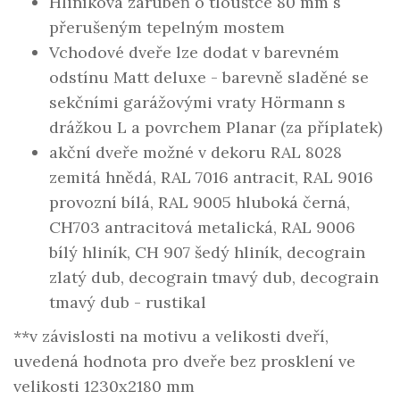
Hliníková zárubeň o tloušťce 80 mm s
přerušeným tepelným mostem
Vchodové dveře lze dodat v barevném
odstínu Matt deluxe - barevně sladěné se
sekčními garážovými vraty Hörmann s
drážkou L a povrchem Planar (za příplatek)
akční dveře možné v dekoru RAL 8028
zemitá hnědá, RAL 7016 antracit, RAL 9016
provozní bílá, RAL 9005 hluboká černá,
CH703 antracitová metalická, RAL 9006
bílý hliník, CH 907 šedý hliník, decograin
zlatý dub, decograin tmavý dub, decograin
tmavý dub - rustikal
**v závislosti na motivu a velikosti dveří,
uvedená hodnota pro dveře bez prosklení ve
velikosti 1230x2180 mm