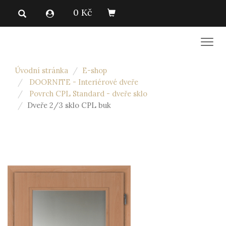
0 Kč
Men
Úvodní stránka
E-shop
DOORNITE - Interiérové dveře
Povrch CPL Standard - dveře sklo
Dveře 2/3 sklo CPL buk