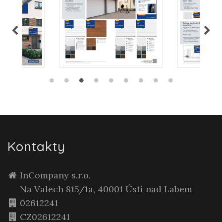
Kontakty
InCompany s.r.o.
Na Valech 815/1a, 40001 Ústí nad Labem
02612241
CZ02612241