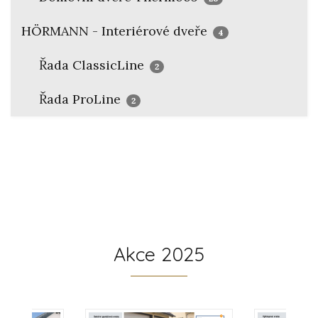
HÖRMANN - Interiérové dveře
4
Řada ClassicLine
2
Řada ProLine
2
Akce 2025