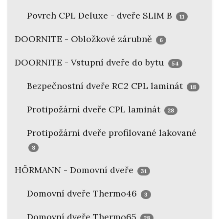
Povrch CPL Deluxe - dveře SLIM B
11
DOORNITE - Obložkové zárubně
6
DOORNITE - Vstupní dveře do bytu
54
Bezpečnostní dveře RC2 CPL laminát
18
Protipožární dveře CPL laminát
28
Protipožární dveře profilované lakované
8
HÖRMANN - Domovní dveře
31
Domovní dveře Thermo46
3
Domovní dveře Thermo65
28