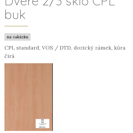
Dveře 2/3 sklo CPL
buk
na zakázku
CPL standard, VOS / DTD, dozický zámek, kůra
čirá