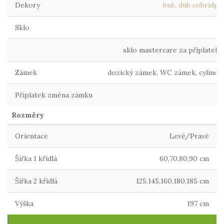
Dekory
buk, dub cobridge, 
Sklo
sklo mastercare za příplatek 3
Zámek
dozický zámek, WC zámek, cylindr
Příplatek změna zámku
9
Rozměry
Orientace
Levé/Pravé
Šířka 1 křídlá
60,70,80,90 cm
Šířka 2 křídlá
125,145,160,180,185 cm
Výška
197 cm