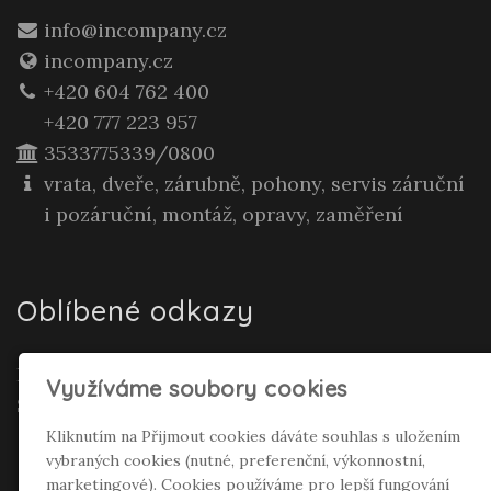
info@incompany.cz
incompany.cz
+420 604 762 400
+420 777 223 957
3533775339/0800
vrata, dveře, zárubně, pohony, servis záruční
i pozáruční, montáž, opravy, zaměření
Oblíbené odkazy
Realitní makléř Gepard Renata Polívková
Využíváme soubory cookies
Seifertová
Kliknutím na Přijmout cookies dáváte souhlas s uložením
vybraných cookies (nutné, preferenční, výkonnostní,
Sociální sítě
marketingové). Cookies používáme pro lepší fungování