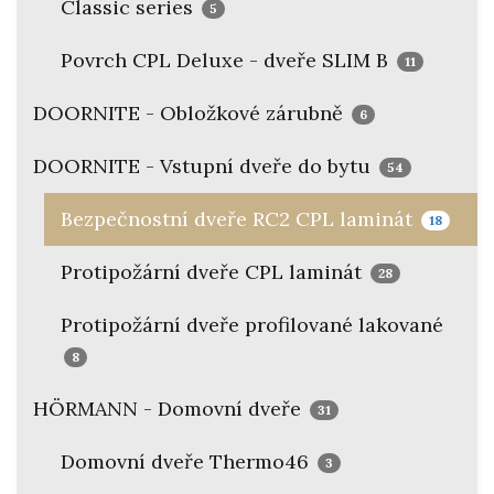
Classic series
5
Povrch CPL Deluxe - dveře SLIM B
11
DOORNITE - Obložkové zárubně
6
DOORNITE - Vstupní dveře do bytu
54
Bezpečnostní dveře RC2 CPL laminát
18
Protipožární dveře CPL laminát
28
Protipožární dveře profilované lakované
8
HÖRMANN - Domovní dveře
31
Domovní dveře Thermo46
3