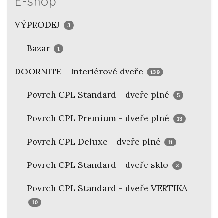
E-shop
VÝPRODEJ
3
Bazar
1
DOORNITE - Interiérové dveře
139
Povrch CPL Standard - dveře plné
5
Povrch CPL Premium - dveře plné
13
Povrch CPL Deluxe - dveře plné
11
Povrch CPL Standard - dveře sklo
2
Povrch CPL Standard - dveře VERTIKA
10