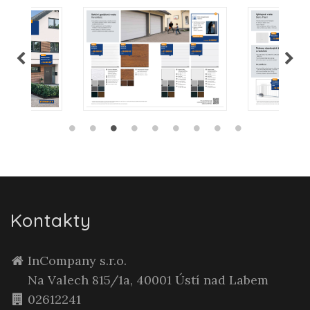
Kontakty
InCompany s.r.o.
Na Valech 815/1a, 40001 Ústí nad Labem
02612241