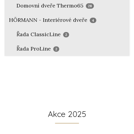
Domovní dveře Thermo65
28
HÖRMANN - Interiérové dveře
4
Řada ClassicLine
2
Řada ProLine
2
Akce 2025