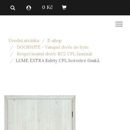
0 Kč
Men
Úvodní stránka
E-shop
DOORNITE - Vstupní dveře do bytu
Bezpečnostní dveře RC2 CPL laminát
LUME EXTRA Safety CPL borovice finská