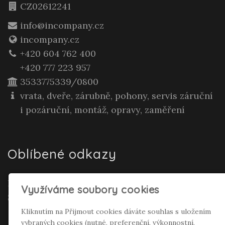
CZ02612241
info@incompany.cz
incompany.cz
+420 604 762 400
+420 777 223 957
3533775339/0800
vrata, dveře, zárubně, pohony, servis záruční
i pozáruční, montáž, opravy, zaměření
Oblíbené odkazy
Realitní makléř Gepard Renata Polívková
Využíváme soubory cookies
Seifertová
Kliknutím na Přijmout cookies dáváte souhlas s uložením
vybraných cookies (nutné, preferenční, výkonnostní,