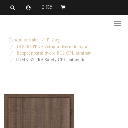
0 Kč
Men
Úvodní stránka
E-shop
DOORNITE - Vstupní dveře do bytu
Bezpečnostní dveře RC2 CPL laminát
LUME EXTRA Safety CPL authentic