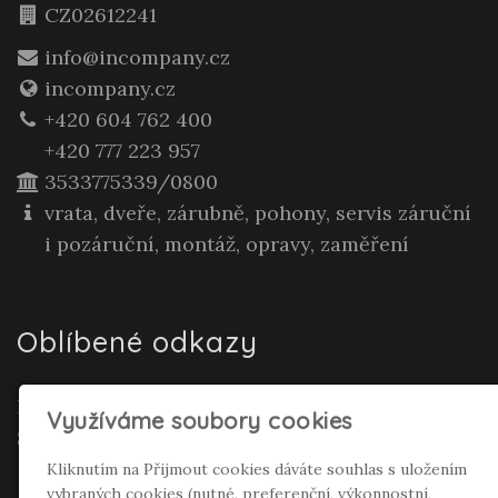
CZ02612241
info@incompany.cz
incompany.cz
+420 604 762 400
+420 777 223 957
3533775339/0800
vrata, dveře, zárubně, pohony, servis záruční
i pozáruční, montáž, opravy, zaměření
Oblíbené odkazy
Realitní makléř Gepard Renata Polívková
Využíváme soubory cookies
Seifertová
Kliknutím na Přijmout cookies dáváte souhlas s uložením
vybraných cookies (nutné, preferenční, výkonnostní,