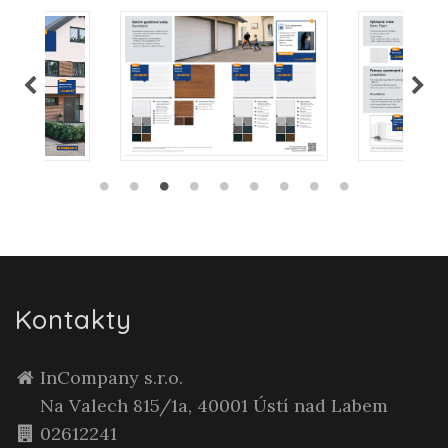
Kontakty
InCompany s.r.o.
Na Valech 815/1a, 40001 Ústí nad Labem
02612241