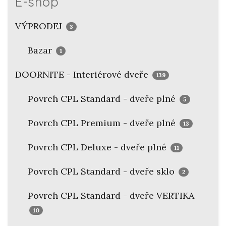
E-shop
VÝPRODEJ
3
Bazar
1
DOORNITE - Interiérové dveře
139
Povrch CPL Standard - dveře plné
5
Povrch CPL Premium - dveře plné
13
Povrch CPL Deluxe - dveře plné
11
Povrch CPL Standard - dveře sklo
2
Povrch CPL Standard - dveře VERTIKA
10