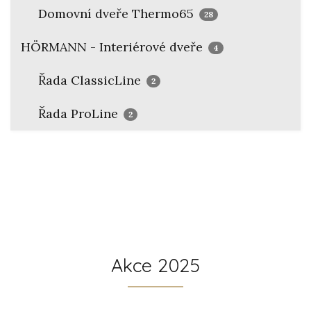
Domovní dveře Thermo65
28
HÖRMANN - Interiérové dveře
4
Řada ClassicLine
2
Řada ProLine
2
Akce 2025