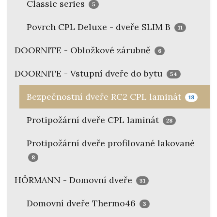
Classic series
5
Povrch CPL Deluxe - dveře SLIM B
11
DOORNITE - Obložkové zárubně
6
DOORNITE - Vstupní dveře do bytu
54
Bezpečnostní dveře RC2 CPL laminát
18
Protipožární dveře CPL laminát
28
Protipožární dveře profilované lakované
8
HÖRMANN - Domovní dveře
31
Domovní dveře Thermo46
3