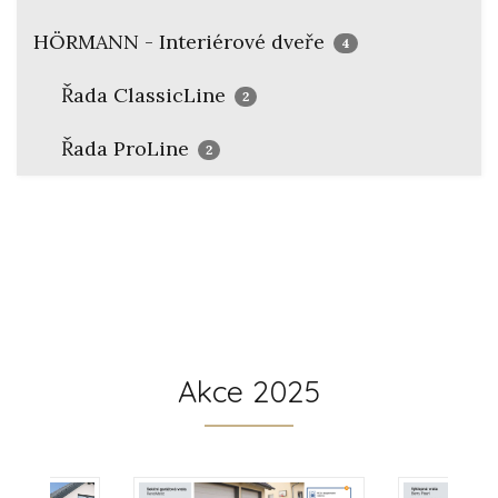
HÖRMANN - Interiérové dveře
4
Řada ClassicLine
2
Řada ProLine
2
Akce 2025