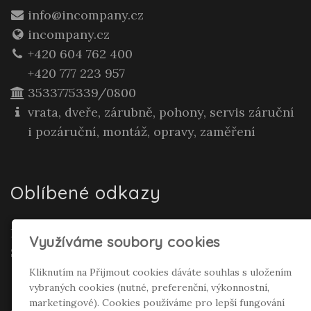
info@incompany.cz
incompany.cz
+420 604 762 400
+420 777 223 957
3533775339/0800
vrata, dveře, zárubně, pohony, servis záruční
i pozáruční, montáž, opravy, zaměření
Oblíbené odkazy
Realitní makléř Gepard Renata Polívková
Využíváme soubory cookies
Seifertová
Kliknutím na Přijmout cookies dáváte souhlas s uložením
vybraných cookies (nutné, preferenční, výkonnostní,
Sociální sítě
marketingové). Cookies používáme pro lepší fungování