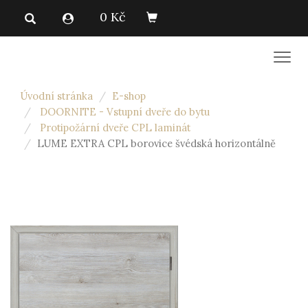
0 Kč
Men
Úvodní stránka
E-shop
DOORNITE - Vstupní dveře do bytu
Protipožární dveře CPL laminát
LUME EXTRA CPL borovice švédská horizontálně