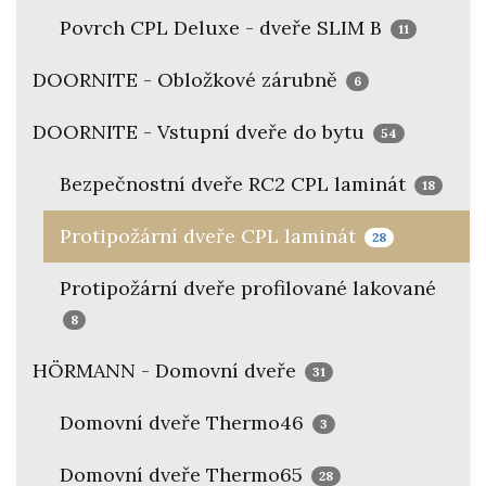
Povrch CPL Deluxe - dveře SLIM B
11
DOORNITE - Obložkové zárubně
6
DOORNITE - Vstupní dveře do bytu
54
Bezpečnostní dveře RC2 CPL laminát
18
Protipožární dveře CPL laminát
28
Protipožární dveře profilované lakované
8
HÖRMANN - Domovní dveře
31
Domovní dveře Thermo46
3
Domovní dveře Thermo65
28