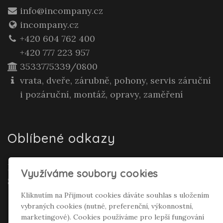
info@incompany.cz
incompany.cz
+420 604 762 400
+420 777 223 957
3533775339/0800
vrata, dveře, zárubně, pohony, servis záruční
i pozáruční, montáž, opravy, zaměření
Oblíbené odkazy
Realitní makléř Gepard Renata Polívková
Využíváme soubory cookies
Seifertová
Kliknutím na Přijmout cookies dáváte souhlas s uložením
vybraných cookies (nutné, preferenční, výkonnostní,
Sociální sítě
marketingové). Cookies používáme pro lepší fungování