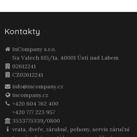
Kontakty
InCompany s.r.o.
Na Valech 815/1a, 40001 Ústí nad Labem
02612241
CZ02612241
info@incompany.cz
incompany.cz
+420 604 762 400
+420 777 223 957
3533775339/0800
vrata, dveře, zárubně, pohony, servis záruční