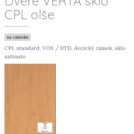
Dveře VERTA sklo
CPL olše
na zakázku
CPL standard, VOS / DTD, dozický zámek, sklo
satinato