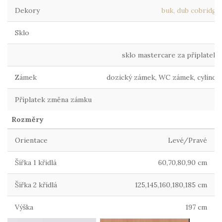
Dekory
buk, dub cobridge, 
Sklo
sklo mastercare za příplatek 3
Zámek
dozický zámek, WC zámek, cylindr
Příplatek změna zámku
9
Rozměry
Orientace
Levé/Pravé
Šířka 1 křídlá
60,70,80,90 cm
Šířka 2 křídlá
125,145,160,180,185 cm
Výška
197 cm