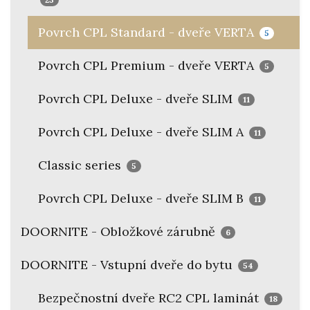
Povrch CPL Standard - dveře VERTA
5
Povrch CPL Premium - dveře VERTA
5
Povrch CPL Deluxe - dveře SLIM
11
Povrch CPL Deluxe - dveře SLIM A
11
Classic series
5
Povrch CPL Deluxe - dveře SLIM B
11
DOORNITE - Obložkové zárubně
6
DOORNITE - Vstupní dveře do bytu
54
Bezpečnostní dveře RC2 CPL laminát
18