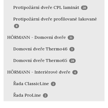
Protipožární dveře CPL laminát
28
Protipožární dveře profilované lakované
8
HÖRMANN - Domovní dveře
31
Domovní dveře Thermo46
3
Domovní dveře Thermo65
28
HÖRMANN - Interiérové dveře
4
Řada ClassicLine
2
Řada ProLine
2