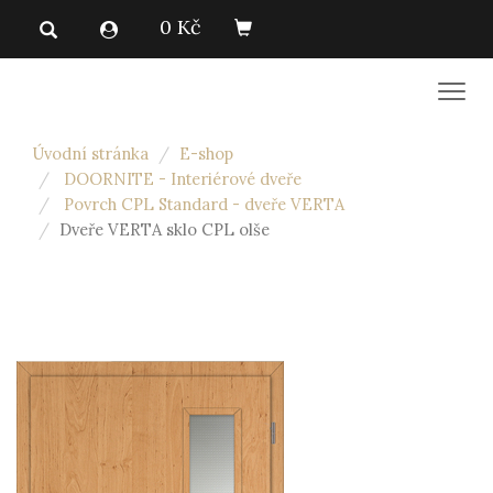
0 Kč
Men
Úvodní stránka
E-shop
DOORNITE - Interiérové dveře
Povrch CPL Standard - dveře VERTA
Dveře VERTA sklo CPL olše