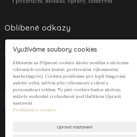
i pozáruční, montáž, opravy, zaměření
Oblíbené odkazy
Realitní makléř Gepard Renata Polívková
Využíváme soubory cookies
Seifertová
Kliknutím na Přijmout cookies dáváte souhlas s uložením
vybraných cookies (nutné, preferenční, výkonnostní,
Sociální sítě
marketingové). Cookies používáme pro lepší fungování
našeho webu, měření jeho výkonnosti a cílení a
personalizaci reklam. To jaké cookies budou uloženy,
můžete svobodně rozhodnout pod tlačítkem Upravit
nastavení.
Prohlášení o cookies.
Upravit nastavení