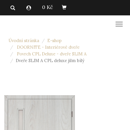
0 Kč
Men
Úvodní stránka
E-shop
DOORNITE - Interiérové dveře
Povrch CPL Deluxe - dveře SLIM A
Dveře SLIM A CPL deluxe jilm bílý