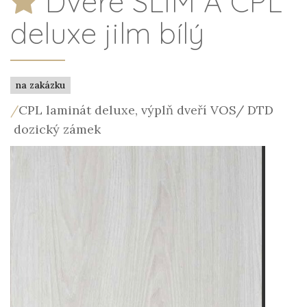
Dveře SLIM A CPL
deluxe jilm bílý
na zakázku
/
CPL laminát deluxe, výplň dveří VOS/ DTD
dozický zámek