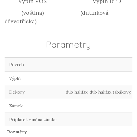
Výplň VOS Výplň DTD
(voština) (dutinková
dřevotříska)
Parametry
Povrch
Výplň
Dekory
dub halifax, dub halifax tabákový, 
Zámek
Příplatek změna zámku
Rozměry