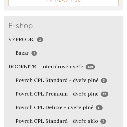
E-shop
VÝPRODEJ
3
Bazar
1
DOORNITE - Interiérové dveře
139
Povrch CPL Standard - dveře plné
5
Povrch CPL Premium - dveře plné
13
Povrch CPL Deluxe - dveře plné
11
Povrch CPL Standard - dveře sklo
2