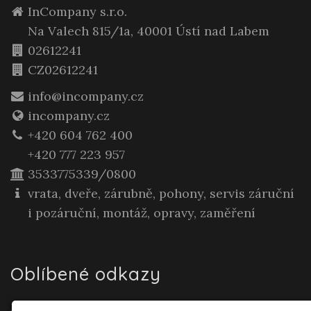
InCompany s.r.o.
Na Valech 815/1a, 40001 Ústí nad Labem
02612241
CZ02612241
info@incompany.cz
incompany.cz
+420 604 762 400
+420 777 223 957
3533775339/0800
vrata, dveře, zárubně, pohony, servis záruční
i pozáruční, montáž, opravy, zaměření
Oblíbené odkazy