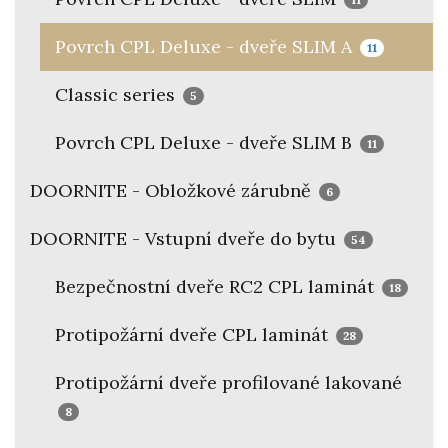
Povrch CPL Deluxe - dveře SLIM A
11
Classic series
5
Povrch CPL Deluxe - dveře SLIM B
11
DOORNITE - Obložkové zárubně
6
DOORNITE - Vstupní dveře do bytu
54
Bezpečnostní dveře RC2 CPL laminát
18
Protipožární dveře CPL laminát
28
Protipožární dveře profilované lakované
8