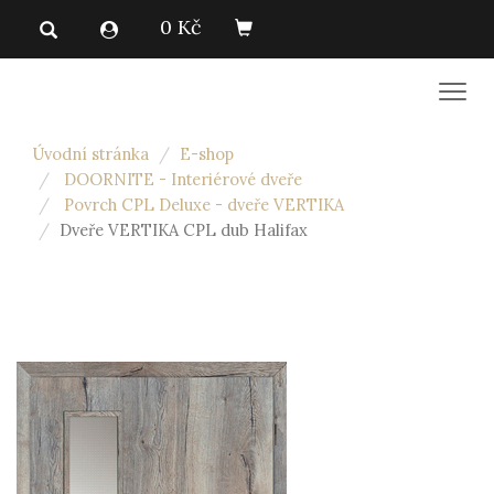
0 Kč
Men
Úvodní stránka
E-shop
DOORNITE - Interiérové dveře
Povrch CPL Deluxe - dveře VERTIKA
Dveře VERTIKA CPL dub Halifax