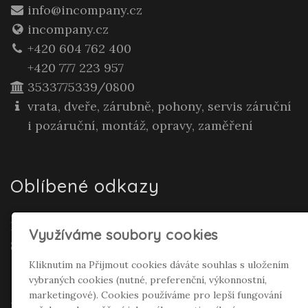
info@incompany.cz
incompany.cz
+420 604 762 400
+420 777 223 957
3533775339/0800
vrata, dveře, zárubně, pohony, servis záruční
i pozáruční, montáž, opravy, zaměření
Oblíbené odkazy
Realitní makléř Gepard Renata Polívková
Využíváme soubory cookies
Seifertová
Kliknutím na Přijmout cookies dáváte souhlas s uložením
vybraných cookies (nutné, preferenční, výkonnostní,
Sociální sítě
marketingové). Cookies používáme pro lepší fungování