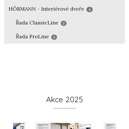
HÖRMANN - Interiérové dveře
4
Řada ClassicLine
2
Řada ProLine
2
Akce 2025