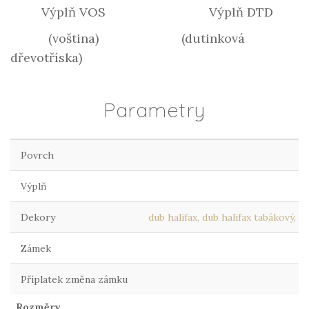
Výplň VOS Výplň DTD
(voština) (dutinková
dřevotříska)
Parametry
Povrch
Výplň
Dekory
dub halifax, dub halifax tabákový, 
Zámek
Příplatek změna zámku
Rozměry