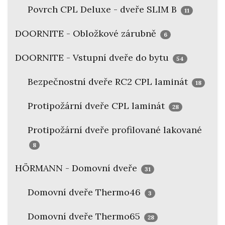
Povrch CPL Deluxe - dveře SLIM B
11
DOORNITE - Obložkové zárubně
6
DOORNITE - Vstupní dveře do bytu
54
Bezpečnostní dveře RC2 CPL laminát
18
Protipožární dveře CPL laminát
28
Protipožární dveře profilované lakované
8
HÖRMANN - Domovní dveře
31
Domovní dveře Thermo46
3
Domovní dveře Thermo65
28