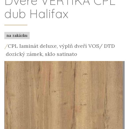
Dveře VERTIKA CPL
dub Halifax
na zakázku
/
CPL laminát deluxe, výplň dveří VOS/ DTD
dozický zámek, sklo satinato