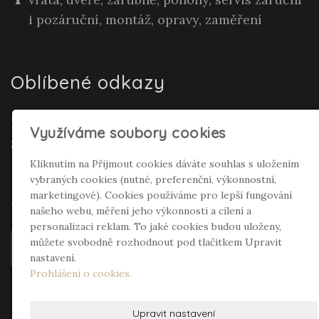
i pozáruční, montáž, opravy, zaměření
Oblíbené odkazy
Realitní makléř Gepard Renata Polívková
Využíváme soubory cookies
Seifertová
Kliknutím na Přijmout cookies dáváte souhlas s uložením
vybraných cookies (nutné, preferenční, výkonnostní,
Sociální sítě
marketingové). Cookies používáme pro lepší fungování
našeho webu, měření jeho výkonnosti a cílení a
personalizaci reklam. To jaké cookies budou uloženy,
můžete svobodně rozhodnout pod tlačítkem Upravit
nastavení.
Prohlášení o cookies.
Upravit nastavení