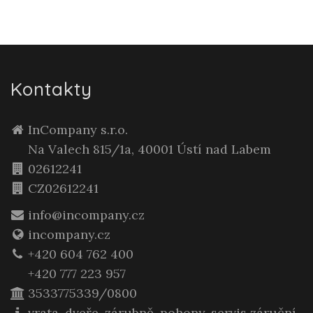
Kontakty
InCompany s.r.o.
Na Valech 815/1a, 40001 Ústí nad Labem
02612241
CZ02612241
info@incompany.cz
incompany.cz
+420 604 762 400
+420 777 223 957
3533775339/0800
vrata, dveře, zárubně, pohony, servis záruční