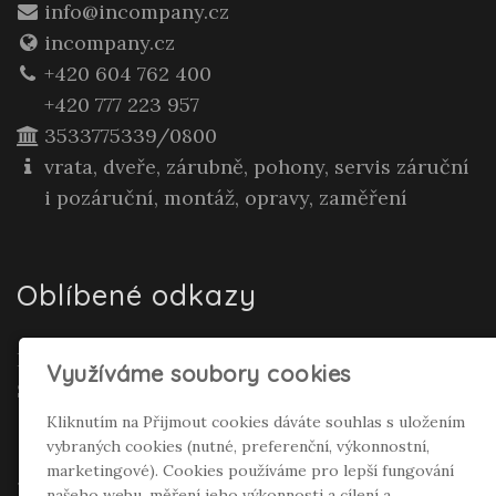
info@incompany.cz
incompany.cz
+420 604 762 400
+420 777 223 957
3533775339/0800
vrata, dveře, zárubně, pohony, servis záruční
i pozáruční, montáž, opravy, zaměření
Oblíbené odkazy
Realitní makléř Gepard Renata Polívková
Využíváme soubory cookies
Seifertová
Kliknutím na Přijmout cookies dáváte souhlas s uložením
vybraných cookies (nutné, preferenční, výkonnostní,
Sociální sítě
marketingové). Cookies používáme pro lepší fungování
našeho webu, měření jeho výkonnosti a cílení a