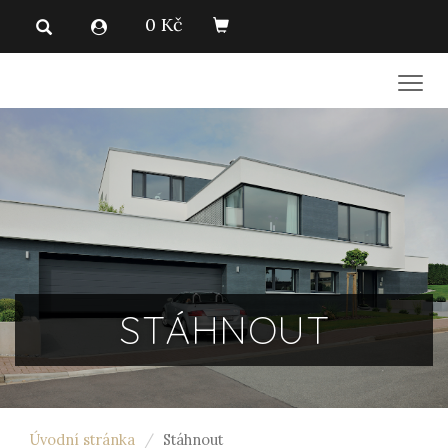
0 Kč
Men
STÁHNOUT
Úvodní stránka
Stáhnout