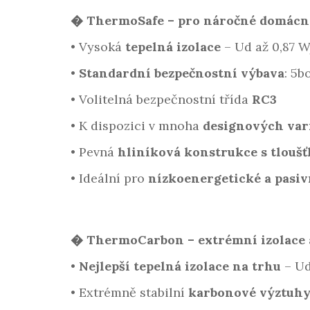
� ThermoSafe – pro náročné domácn
•
Vysoká
tepelná izolace
– Ud až 0,87 W
•
Standardní bezpečnostní výbava
: 5
•
Volitelná bezpečnostní třída
RC3
•
K dispozici v mnoha
designových var
•
Pevná
hliníková konstrukce s tlouš
•
Ideální pro
nízkoenergetické a pasi
� ThermoCarbon – extrémní izolace 
•
Nejlepší tepelná izolace na trhu
– Ud
•
Extrémně stabilní
karbonové výztuhy 