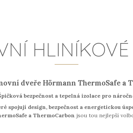
NÍ HLINÍKOVÉ
omovní dveře Hörmann ThermoSafe a 
Špičková bezpečnost a tepelná izolace pro náročn
eré spojují design, bezpečnost a energetickou ús
hermoSafe a ThermoCarbon
jsou tou nejlepší volb