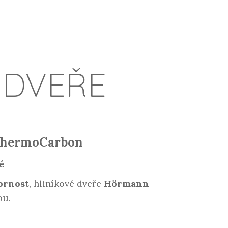
 DVEŘE
ThermoCarbon
é
pornost
, hliníkové dveře
Hörmann
ou.