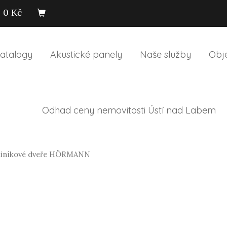
0 Kč
atalogy
Akustické panely
Naše služby
Obj
Odhad ceny nemovitosti Ústí nad Labem
liníkové dveře HÖRMANN