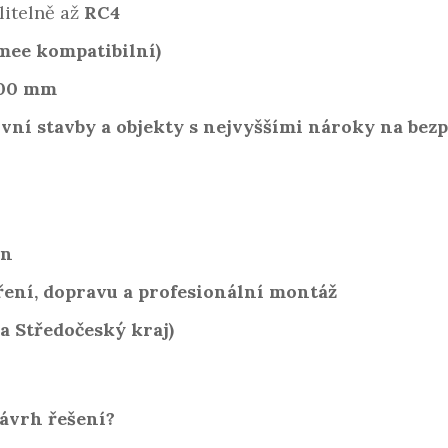
olitelně až
RC4
mee kompatibilní)
100 mm
vní stavby a objekty s nejvyššími nároky na bez
nn
ření, dopravu a profesionální montáž
a Středočeský kraj)
ávrh řešení?