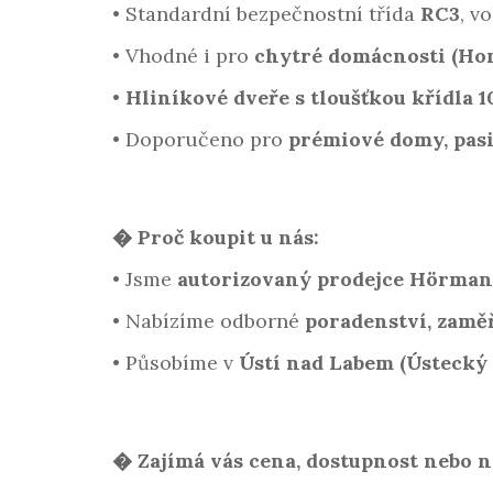
•
Standardní bezpečnostní třída
RC3
, v
•
Vhodné i pro
chytré domácnosti (Ho
•
Hliníkové dveře s tloušťkou křídla 
•
Doporučeno pro
prémiové domy, pasi
�️ Proč koupit u nás:
•
Jsme
autorizovaný prodejce Hörma
•
Nabízíme odborné
poradenství, zamě
•
Působíme v
Ústí nad Labem (Ústecký 
� Zajímá vás cena, dostupnost nebo n