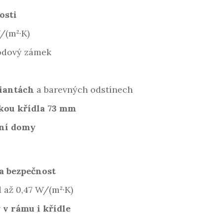
osti
/(m²·K)
bodový zámek
iantách
a barevných odstínech
ťkou křídla 73 mm
vní domy
a bezpečnost
 až 0,47 W/(m²·K)
v rámu i křídle