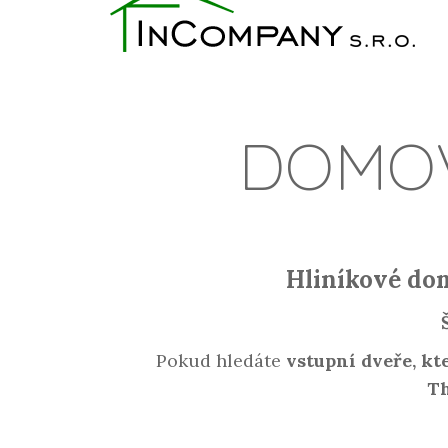
DOMOV
Hliníkové d
Pokud hledáte
vstupní dveře, kt
T