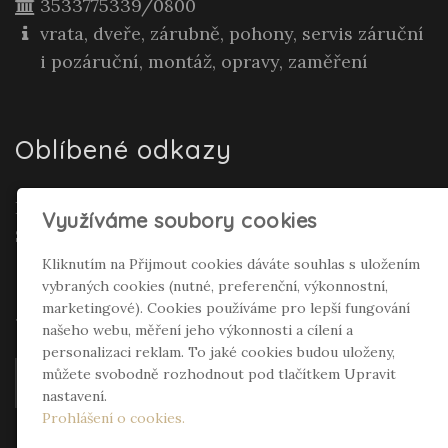
3533775339/0800
vrata, dveře, zárubně, pohony, servis záruční
i pozáruční, montáž, opravy, zaměření
Oblíbené odkazy
Realitní makléř Gepard Renata Polívková
Využíváme soubory cookies
Seifertová
Kliknutím na Přijmout cookies dáváte souhlas s uložením
vybraných cookies (nutné, preferenční, výkonnostní,
Sociální sítě
marketingové). Cookies používáme pro lepší fungování
našeho webu, měření jeho výkonnosti a cílení a
personalizaci reklam. To jaké cookies budou uloženy,
můžete svobodně rozhodnout pod tlačítkem Upravit
nastavení.
Prohlášení o cookies.