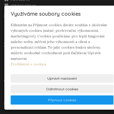
CZ02612241
Využíváme soubory cookies
info@incompany.cz
incompany.cz
Kliknutím na Přijmout cookies dáváte souhlas s uložením
+420 604 762 400
vybraných cookies (nutné, preferenční, výkonnostní,
marketingové). Cookies používáme pro lepší fungování
+420 777 223 957
našeho webu, měření jeho výkonnosti a cílení a
3533775339/0800
personalizaci reklam. To jaké cookies budou uloženy,
vrata, dveře, zárubně, pohony, servis záruční
můžete svobodně rozhodnout pod tlačítkem Upravit
i pozáruční, montáž, opravy, zaměření
nastavení.
Prohlášení o cookies.
Upravit nastavení
Oblíbené odkazy
Odmítnout cookies
Realitní makléř Gepard Renata Polívková
Přijmout cookies
Seifertová