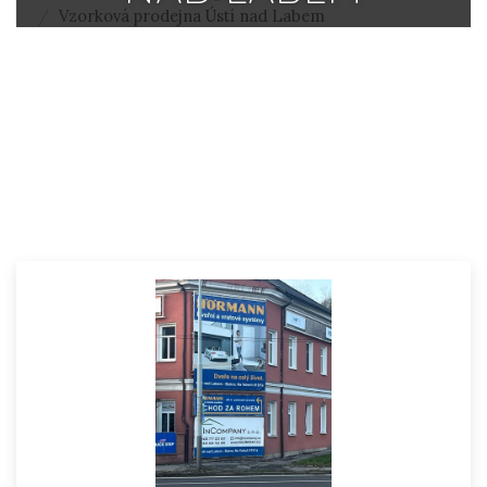
Vzorková prodejna Ústí nad Labem