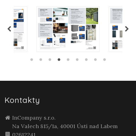
Kontakty
InCompany s.r.o.
Na Valech 815/1a, 40001 Ústí nad Labem
02612241