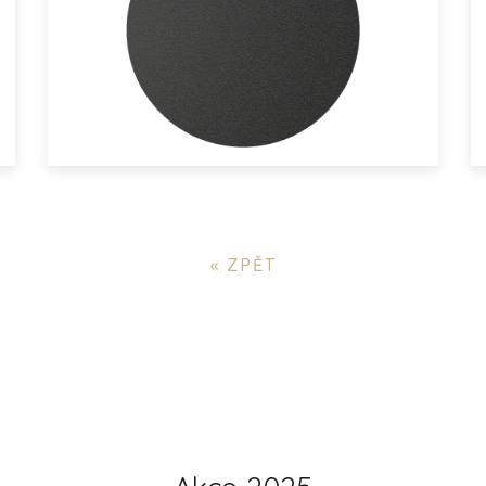
« ZPĚT