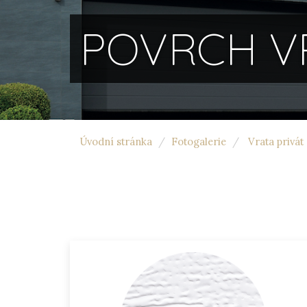
POVRCH V
Úvodní stránka
Fotogalerie
Vrata privát