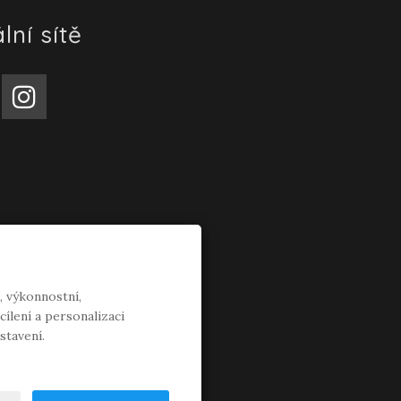
lní sítě
, výkonnostní,
ílení a personalizaci
stavení.