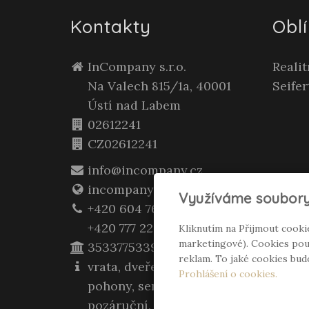
Kontakty
Obl
InCompany s.r.o.
Reali
Na Valech 815/1a, 40001
Seifer
Ústí nad Labem
02612241
CZ02612241
info@incompany.cz
incompany.cz
Využíváme soubory
+420 604 762 400
+420 777 223 957
Kliknutím na Přijmout cooki
marketingové). Cookies použ
3533775339/0800
reklam. To jaké cookies bu
vrata, dveře, zárubně,
Prohlášení o cookies.
pohony, servis záruční i
pozáruční, montáž, opravy,