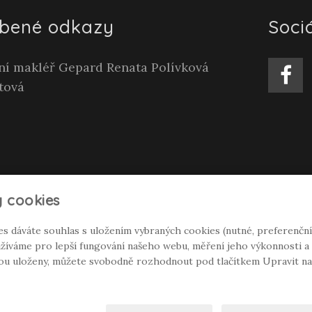
íbené odkazy
Sociá
tní makléř Gepard Renata Polívková
tová
 cookies
es dáváte souhlas s uložením vybraných cookies (nutné, preferenční
íváme pro lepší fungování našeho webu, měření jeho výkonnosti a c
dou uloženy, můžete svobodně rozhodnout pod tlačítkem Upravit na