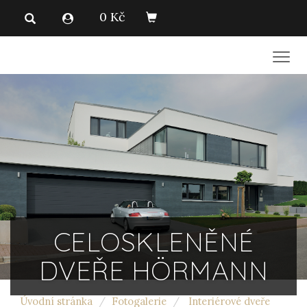
0 Kč
Men
CELOSKLENĚNÉ
DVEŘE HÖRMANN
Úvodní stránka
Fotogalerie
Interiérové dveře