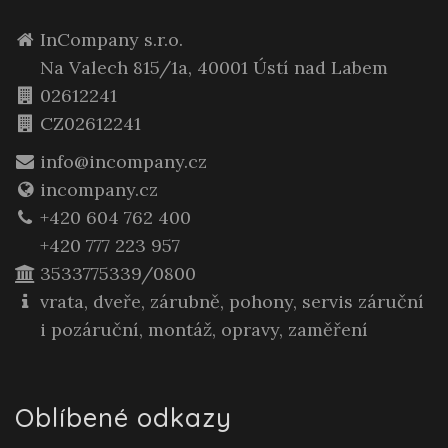
InCompany s.r.o.
Na Valech 815/1a, 40001 Ústí nad Labem
02612241
CZ02612241
info@incompany.cz
incompany.cz
+420 604 762 400
+420 777 223 957
3533775339/0800
vrata, dveře, zárubně, pohony, servis záruční
i pozáruční, montáž, opravy, zaměření
Oblíbené odkazy