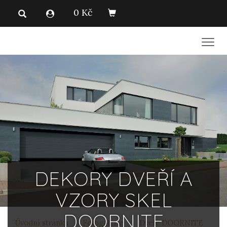
0 Kč
Men
DEKORY DVEŘÍ A
VZORY SKEL
DOORNITE
Úvodní stránka
Fotogalerie
Dveře DOORNITE