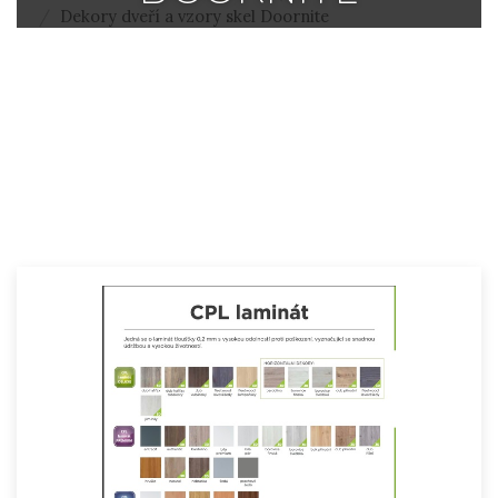
Dekory dveří a vzory skel Doornite