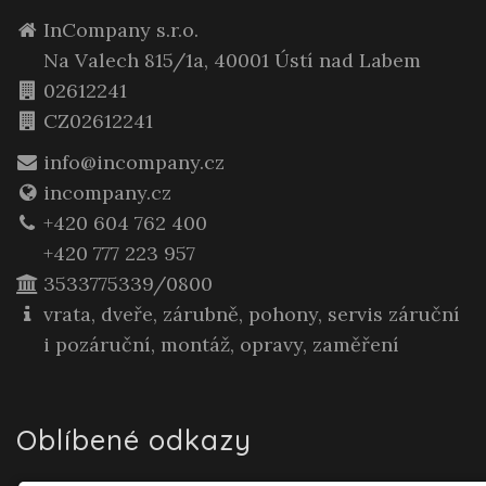
InCompany s.r.o.
Na Valech 815/1a, 40001 Ústí nad Labem
02612241
CZ02612241
info@incompany.cz
incompany.cz
+420 604 762 400
+420 777 223 957
3533775339/0800
vrata, dveře, zárubně, pohony, servis záruční
i pozáruční, montáž, opravy, zaměření
Oblíbené odkazy