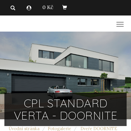
0 Kč
Men
CPL STANDARD
VERTA - DOORNITE
Úvodní stránka
Fotogalerie
Dveře DOORNITE