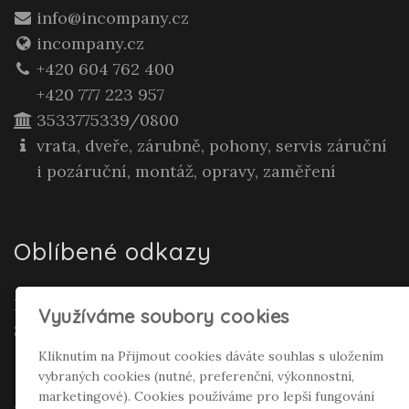
info@incompany.cz
incompany.cz
+420 604 762 400
+420 777 223 957
3533775339/0800
vrata, dveře, zárubně, pohony, servis záruční
i pozáruční, montáž, opravy, zaměření
Oblíbené odkazy
Realitní makléř Gepard Renata Polívková
Využíváme soubory cookies
Seifertová
Kliknutím na Přijmout cookies dáváte souhlas s uložením
vybraných cookies (nutné, preferenční, výkonnostní,
Sociální sítě
marketingové). Cookies používáme pro lepší fungování