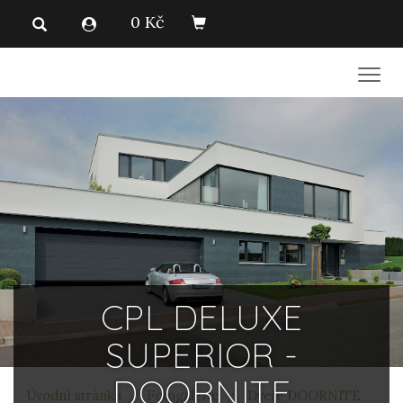
0 Kč
Men
CPL DELUXE
SUPERIOR -
DOORNITE
Úvodní stránka
Fotogalerie
Dveře DOORNITE