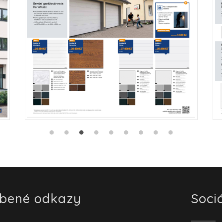
íbené odkazy
Sociá