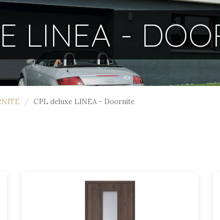
E LINEA - DOO
RNITE
CPL deluxe LINEA - Doornite