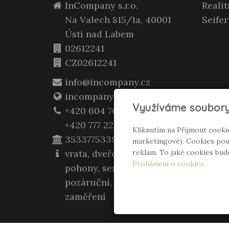
InCompany s.r.o.
Reali
Na Valech 815/1a, 40001
Seifer
Ústí nad Labem
02612241
CZ02612241
info@incompany.cz
incompany.cz
Využíváme soubory
+420 604 762 400
+420 777 223 957
Kliknutím na Přijmout cooki
3533775339/0800
marketingové). Cookies použ
vrata, dveře, zárubně,
reklam. To jaké cookies bu
Prohlášení o cookies.
pohony, servis záruční i
pozáruční, montáž, opravy,
zaměření