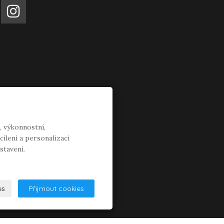
, výkonnostní,
ílení a personalizaci
stavení.
es
Přijmout cookies