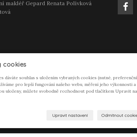
tní makléř Gepard Renata Polívková
tová
 cookies
es dáváte souhlas s uložením vybraných cookies (nutné, preferenční
íváme pro lepší fungování našeho webu, měření jeho výkonnosti a c
dou uloženy, můžete svobodně rozhodnout pod tlačítkem Upravit na
Upravit nastavení
Odmítnout cooki