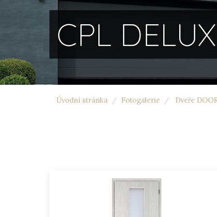
CPL DELUX
Úvodní stránka
Fotogalerie
Dveře DOO